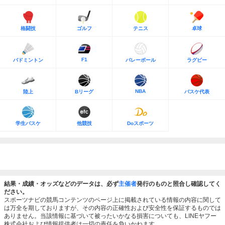
格闘技
ゴルフ
テニス
卓球
F1
バドミントン
バレーボール
ラグビー
NBA
陸上
Bリーグ
バスケ代表
学生バスケ
他競技
Doスポーツ
結果・成績・オッズなどのデータは、必ず
主催者
発行のものと照合し確認してく
ださい。
スポーツナビの競馬コンテンツのページ上に掲載されている情報の内容に関して
は万全を期しておりますが、その内容の正確性および安全性を保証するものでは
ありません。当該情報に基づいて被ったいかなる損害についても、LINEヤフー
株式会社および情報提供者は一切の責任を負いかねます。