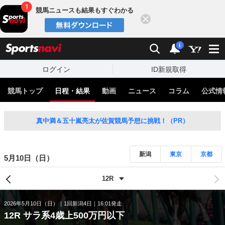
競馬ニュースも結果もすぐわかる
閉じる
スポーツナビ
検索
通知
i
ログイン
ID新規取得
競馬トップ
日程・結果
動画
ニュース
コラム
公式情
真中満＆五十嵐亮太が佐賀競馬予想に挑戦！（PR）
新潟
東京
京都
5月10日（日）
2026年5月10日（日）
1回新潟4日
16:01発走
12R サラ系4歳上500万円以下