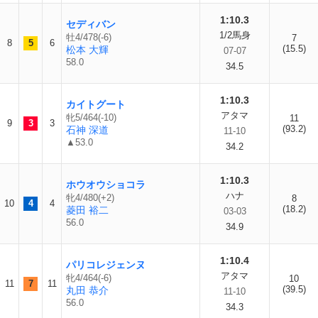
1:10.3
セディバン
1/2馬身
牡4/478(-6)
7
8
5
6
(15.5)
松本 大輝
07-07
58.0
34.5
1:10.3
カイトグート
アタマ
牝5/464(-10)
11
9
3
3
(93.2)
石神 深道
11-10
▲53.0
34.2
1:10.3
ホウオウショコラ
ハナ
牝4/480(+2)
8
10
4
4
(18.2)
菱田 裕二
03-03
56.0
34.9
1:10.4
パリコレジェンヌ
アタマ
牝4/464(-6)
10
11
7
11
(39.5)
丸田 恭介
11-10
56.0
34.3