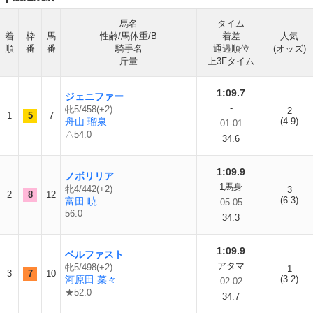
馬名
タイム
着
枠
馬
性齢/馬体重/B
着差
人気
順
番
番
騎手名
通過順位
(オッズ)
斤量
上3Fタイム
1:09.7
ジェニファー
-
牝5/458(+2)
2
1
5
7
舟山 瑠泉
(4.9)
01-01
△54.0
34.6
1:09.9
ノボリリア
1馬身
牝4/442(+2)
3
2
8
12
(6.3)
富田 暁
05-05
56.0
34.3
1:09.9
ベルファスト
アタマ
牝5/498(+2)
1
3
7
10
河原田 菜々
(3.2)
02-02
★52.0
34.7