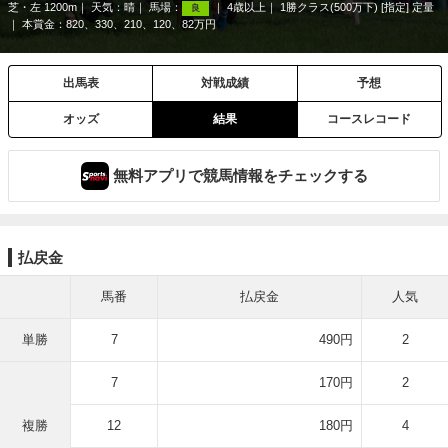
芝・左 1200m
天気：
晴
馬場：
4歳以上
1勝クラス(500万下) [指定] 定量
良
本賞金：820、330、210、120、82万円
出馬表
対戦成績
予想
オッズ
結果
コースレコード
無料アプリで競馬情報をチェックする
払戻金
馬番
払戻金
人気
単勝
7
490円
2
7
170円
2
複勝
12
180円
4