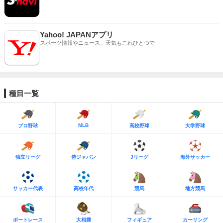
Yahoo! JAPANアプリ
スポーツ情報やニュース、天気もこれひとつで
種目一覧
MLB
プロ野球
高校野球
大学野球
独立リーグ
侍ジャパン
Jリーグ
海外サッカー
サッカー代表
高校年代
競馬
地方競馬
ボートレース
大相撲
フィギュア
カーリング