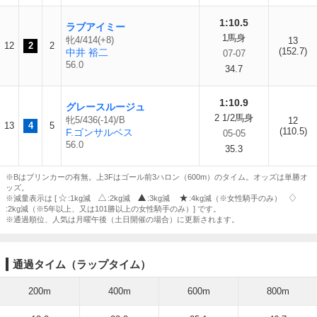
1:10.5
ラブアイミー
1馬身
牝4/414(+8)
13
12
2
2
(152.7)
中井 裕二
07-07
56.0
34.7
1:10.9
グレースルージュ
2 1/2馬身
牝5/436(-14)/B
12
13
4
5
(110.5)
F.ゴンサルベス
05-05
56.0
35.3
※Bはブリンカーの有無。上3Fはゴール前3ハロン（600m）のタイム。オッズは単勝オ
ッズ。
※減量表示は [
:1kg減
:2kg減
:3kg減
:4kg減（※女性騎手のみ）
:2kg減（※5年以上、又は101勝以上の女性騎手のみ）] です。
※通過順位、人気は月曜午後（土日開催の場合）に更新されます。
通過タイム（ラップタイム）
200m
400m
600m
800m