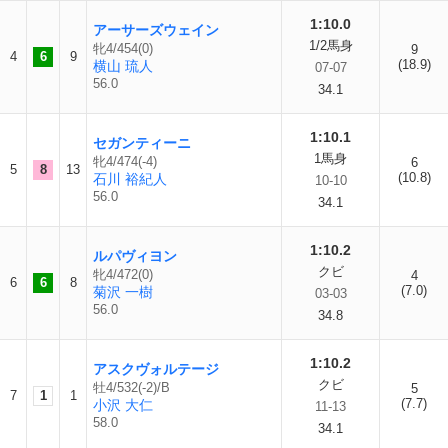
1:10.0
アーサーズウェイン
1/2馬身
牝4/454(0)
9
4
6
9
(18.9)
横山 琉人
07-07
56.0
34.1
1:10.1
セガンティーニ
1馬身
牝4/474(-4)
6
5
8
13
(10.8)
石川 裕紀人
10-10
56.0
34.1
1:10.2
ルパヴィヨン
クビ
牝4/472(0)
4
6
6
8
(7.0)
菊沢 一樹
03-03
56.0
34.8
1:10.2
アスクヴォルテージ
クビ
牡4/532(-2)/B
5
7
1
1
(7.7)
小沢 大仁
11-13
58.0
34.1