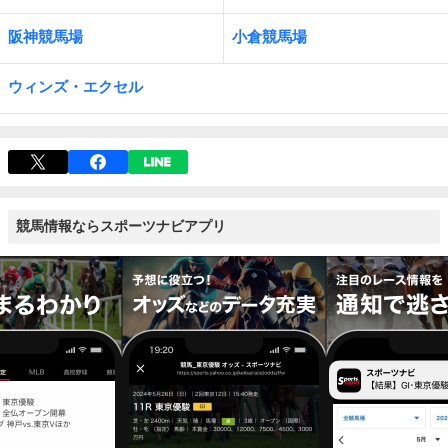
阪神競馬場
小倉競馬場
ウィンズ・エクセル
競馬情報ならスポーツナビアプリ