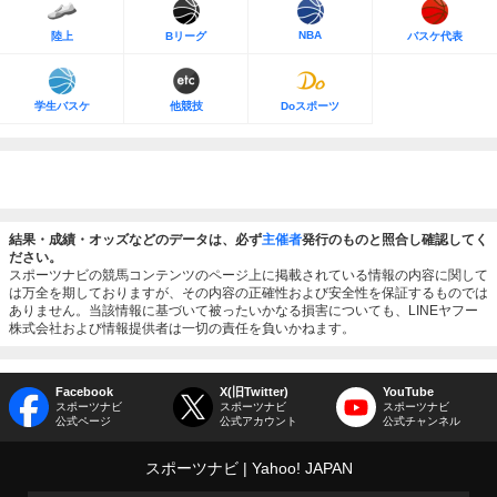
NBA
陸上
Bリーグ
バスケ代表
学生バスケ
他競技
Doスポーツ
結果・成績・オッズなどのデータは、必ず
主催者
発行のものと照合し確認してく
ださい。
スポーツナビの競馬コンテンツのページ上に掲載されている情報の内容に関して
は万全を期しておりますが、その内容の正確性および安全性を保証するものでは
ありません。当該情報に基づいて被ったいかなる損害についても、LINEヤフー
株式会社および情報提供者は一切の責任を負いかねます。
Facebook
X(旧Twitter)
YouTube
スポーツナビ
スポーツナビ
スポーツナビ
公式ページ
公式アカウント
公式チャンネル
スポーツナビ
Yahoo! JAPAN