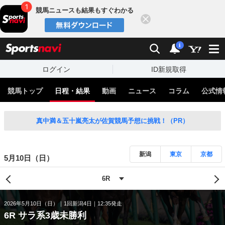
競馬ニュースも結果もすぐわかる
閉じる
スポーツナビ
検索
通知
i
ログイン
ID新規取得
競馬トップ
日程・結果
動画
ニュース
コラム
公式情
真中満＆五十嵐亮太が佐賀競馬予想に挑戦！（PR）
新潟
東京
京都
5月10日（日）
2026年5月10日（日）
1回新潟4日
12:35発走
6R サラ系3歳未勝利