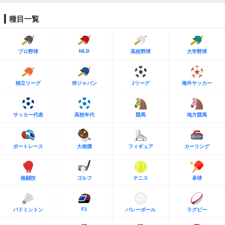
種目一覧
MLB
プロ野球
高校野球
大学野球
独立リーグ
侍ジャパン
Jリーグ
海外サッカー
サッカー代表
高校年代
競馬
地方競馬
ボートレース
大相撲
フィギュア
カーリング
格闘技
ゴルフ
テニス
卓球
F1
バドミントン
バレーボール
ラグビー