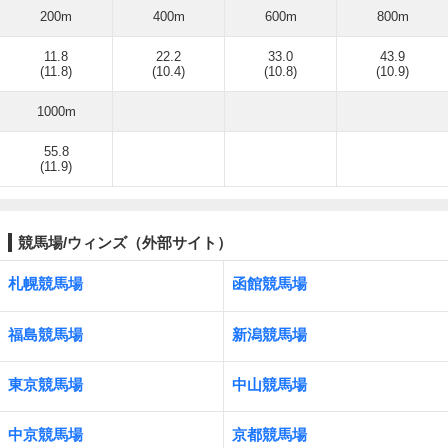
200m
400m
600m
800m
11.8
22.2
33.0
43.9
(11.8)
(10.4)
(10.8)
(10.9)
1000m
55.8
(11.9)
競馬場/ウィンズ（外部サイト）
札幌競馬場
函館競馬場
福島競馬場
新潟競馬場
東京競馬場
中山競馬場
中京競馬場
京都競馬場