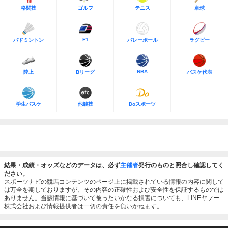
格闘技
ゴルフ
テニス
卓球
F1
バドミントン
バレーボール
ラグビー
NBA
陸上
Bリーグ
バスケ代表
学生バスケ
他競技
Doスポーツ
結果・成績・オッズなどのデータは、必ず
主催者
発行のものと照合し確認してく
ださい。
スポーツナビの競馬コンテンツのページ上に掲載されている情報の内容に関して
は万全を期しておりますが、その内容の正確性および安全性を保証するものでは
ありません。当該情報に基づいて被ったいかなる損害についても、LINEヤフー
株式会社および情報提供者は一切の責任を負いかねます。