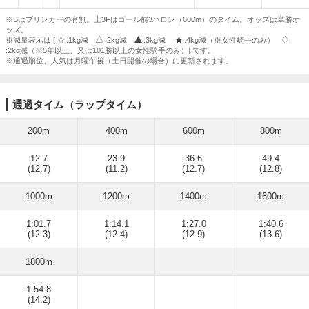
※Bはブリンカーの有無。上3Fはゴール前3ハロン（600m）のタイム。オッズは単勝オ
ッズ。
※減量表示は [
:1kg減
:2kg減
:3kg減
:4kg減（※女性騎手のみ）
:2kg減（※5年以上、又は101勝以上の女性騎手のみ）] です。
※通過順位、人気は月曜午後（土日開催の場合）に更新されます。
通過タイム（ラップタイム）
200m
400m
600m
800m
12.7
23.9
36.6
49.4
(12.7)
(11.2)
(12.7)
(12.8)
1000m
1200m
1400m
1600m
1:01.7
1:14.1
1:27.0
1:40.6
(12.3)
(12.4)
(12.9)
(13.6)
1800m
1:54.8
(14.2)