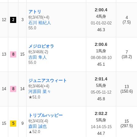
2:00.4
アトリ
4馬身
牝3/478(+4)
4
12
2
3
(7.5)
石川 裕紀人
01-01-02-02
55.0
46.3
2:00.6
メジロピオラ
1馬身
牝3/468(-2)
7
13
8
15
(18.2)
吉田 隼人
08-08-08-10
55.0
45.1
2:01.4
ジュニアスウィート
5馬身
牝3/464(+4)
13
14
8
14
河原田 菜々
(150.6)
05-05-11-12
★51.0
45.8
2:02.2
トリプルハッピー
5馬身
牝3/410(-4)
15
15
5
9
(297.5)
森田 誠也
14-14-15-15
▲52.0
44.7