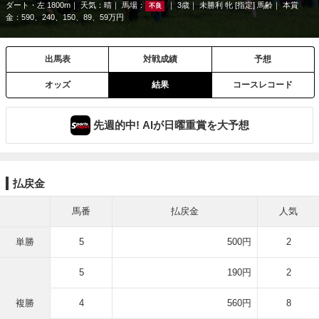
ダート・左 1800m
天気：
晴
馬場：
3歳
未勝利 牝 [指定] 馬齢
本賞
不良
金：590、240、150、89、59万円
出馬表
対戦成績
予想
オッズ
結果
コースレコード
先週的中! AIが日曜重賞を大予想
払戻金
馬番
払戻金
人気
単勝
5
500円
2
5
190円
2
複勝
4
560円
8