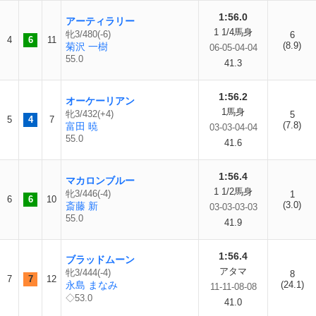
1:56.0
アーティラリー
1 1/4馬身
牝3/480(-6)
6
4
6
11
(8.9)
菊沢 一樹
06-05-04-04
55.0
41.3
1:56.2
オーケーリアン
1馬身
牝3/432(+4)
5
5
4
7
(7.8)
富田 暁
03-03-04-04
55.0
41.6
1:56.4
マカロンブルー
1 1/2馬身
牝3/446(-4)
1
6
6
10
(3.0)
斎藤 新
03-03-03-03
55.0
41.9
1:56.4
ブラッドムーン
アタマ
牝3/444(-4)
8
7
7
12
永島 まなみ
(24.1)
11-11-08-08
◇53.0
41.0