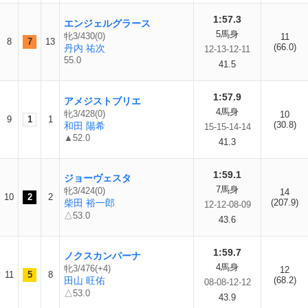
1:57.3
エンジェルグラース
5馬身
牝3/430(0)
11
8
7
13
(66.0)
丹内 祐次
12-13-12-11
55.0
41.5
1:57.9
アメジストブリエ
4馬身
牝3/428(0)
10
9
1
1
(30.8)
和田 陽希
15-15-14-14
▲52.0
41.3
1:59.1
ジョーヴェスタ
7馬身
牝3/424(0)
14
10
2
2
柴田 裕一郎
(207.9)
12-12-08-09
△53.0
43.6
1:59.7
ノクスカンパーナ
4馬身
牝3/476(+4)
12
11
5
8
田山 旺佑
(68.2)
08-08-12-12
△53.0
43.9