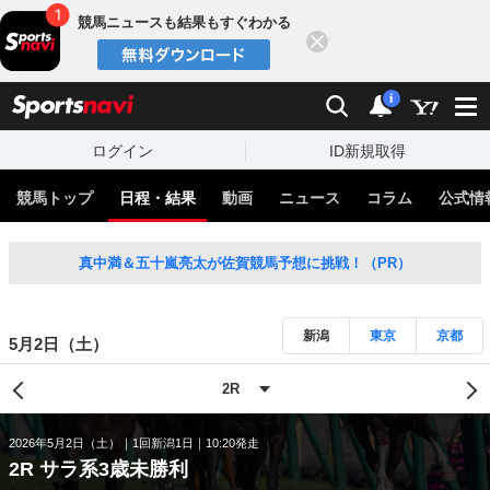
競馬ニュースも結果もすぐわかる
閉じる
スポーツナビ
検索
通知
i
ログイン
ID新規取得
競馬トップ
日程・結果
動画
ニュース
コラム
公式情
真中満＆五十嵐亮太が佐賀競馬予想に挑戦！（PR）
新潟
東京
京都
5月2日（土）
2026年5月2日（土）
1回新潟1日
10:20発走
2R サラ系3歳未勝利