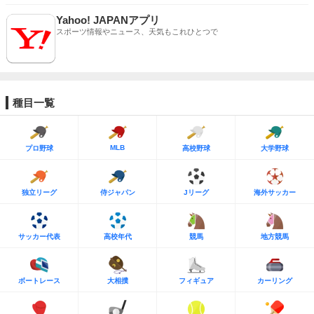
Yahoo! JAPANアプリ
スポーツ情報やニュース、天気もこれひとつで
種目一覧
MLB
プロ野球
高校野球
大学野球
独立リーグ
侍ジャパン
Jリーグ
海外サッカー
サッカー代表
高校年代
競馬
地方競馬
ボートレース
大相撲
フィギュア
カーリング