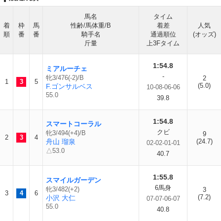
馬名
タイム
着
枠
馬
性齢/馬体重/B
着差
人気
順
番
番
騎手名
通過順位
(オッズ)
斤量
上3Fタイム
1:54.8
ミアルーチェ
-
牝3/476(-2)/B
2
1
3
5
(5.0)
F.ゴンサルベス
10-08-06-06
55.0
39.8
1:54.8
スマートコーラル
クビ
牝3/494(+4)/B
9
2
3
4
舟山 瑠泉
(24.7)
02-02-01-01
△53.0
40.7
1:55.8
スマイルガーデン
6馬身
牝3/482(+2)
3
3
4
6
(7.2)
小沢 大仁
07-07-06-07
55.0
40.8