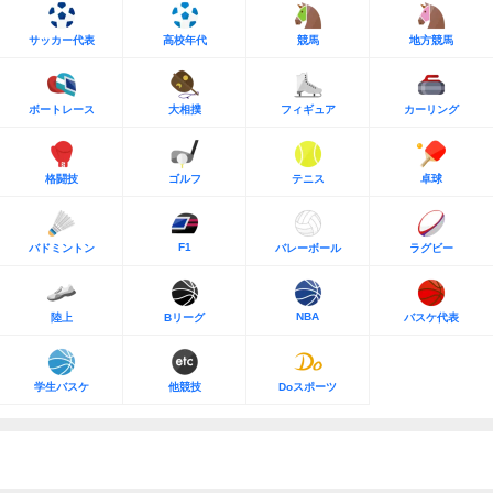
サッカー代表
高校年代
競馬
地方競馬
ボートレース
大相撲
フィギュア
カーリング
格闘技
ゴルフ
テニス
卓球
F1
バドミントン
バレーボール
ラグビー
NBA
陸上
Bリーグ
バスケ代表
学生バスケ
他競技
Doスポーツ