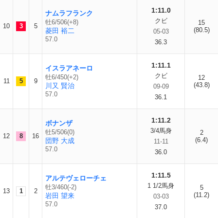
1:11.0
ナムラフランク
クビ
牡6/506(+8)
15
10
3
5
(80.5)
菱田 裕二
05-03
57.0
36.3
1:11.1
イスラアネーロ
クビ
牡6/450(+2)
12
11
5
9
(43.8)
川又 賢治
09-09
57.0
36.1
1:11.2
ボナンザ
3/4馬身
牡5/506(0)
2
12
8
16
(6.4)
団野 大成
11-11
57.0
36.0
1:11.5
アルテヴェローチェ
1 1/2馬身
牡3/460(-2)
5
13
1
2
(11.2)
岩田 望来
03-03
57.0
37.0