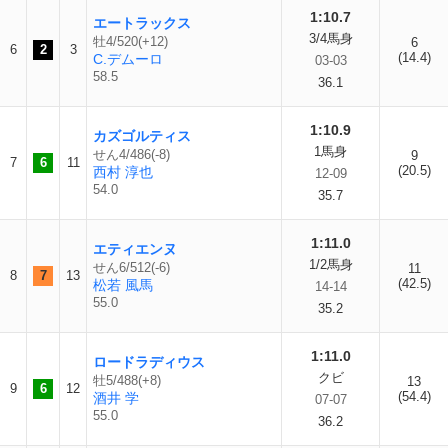
1:10.7
エートラックス
3/4馬身
牡4/520(+12)
6
6
2
3
(14.4)
C.デムーロ
03-03
58.5
36.1
1:10.9
カズゴルティス
1馬身
せん4/486(-8)
9
7
6
11
(20.5)
西村 淳也
12-09
54.0
35.7
1:11.0
エティエンヌ
1/2馬身
せん6/512(-6)
11
8
7
13
(42.5)
松若 風馬
14-14
55.0
35.2
1:11.0
ロードラディウス
クビ
牡5/488(+8)
13
9
6
12
(54.4)
酒井 学
07-07
55.0
36.2