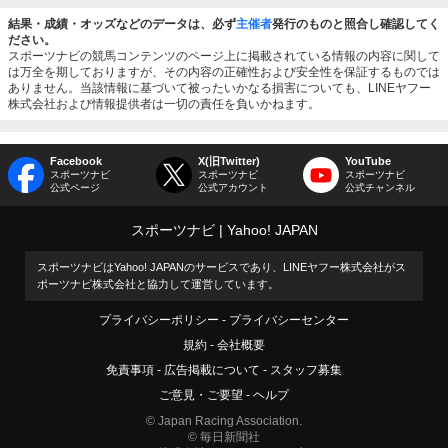
結果・成績・オッズなどのデータは、必ず
主催者
発行のものと照合し確認してく
ださい。
スポーツナビの競馬コンテンツのページ上に掲載されている情報の内容に関して
は万全を期しておりますが、その内容の正確性および安全性を保証するものでは
ありません。当該情報に基づいて被ったいかなる損害についても、LINEヤフー
株式会社および情報提供者は一切の責任を負いかねます。
Facebook
X(旧Twitter)
YouTube
スポーツナビ
スポーツナビ
スポーツナビ
公式ページ
公式アカウント
公式チャンネル
スポーツナビ
Yahoo! JAPAN
スポーツナビはYahoo! JAPANのサービスであり、LINEヤフー株式会社がス
ポーツナビ株式会社と協力して運営しています。
プライバシーポリシー
プライバシーセンター
規約
会社概要
免責事項
広告掲載について
スタッフ募集
ご意見・ご要望
ヘルプ
© Japan Racing Association.
© 毎日新聞社