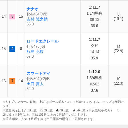
1:11.7
ナナオ
1 1/4馬身
牝4/454(0)/B
8
14
8
15
(19.1)
吉村 誠之助
09-13
55.0
36.6
1:11.7
ロードエクレール
クビ
牡7/476(-6)
14
15
4
8
(72.9)
鮫島 克駿
14-14
57.0
35.9
1:12.0
スマートアイ
1 3/4馬身
牝5/504(+2)/B
10
16
7
14
(22.3)
田口 貫太
02-02
52.0
37.6
※Bはブリンカーの有無。上3Fはゴール前3ハロン（600m）のタイム。オッズは単勝オ
ッズ。
※減量表示は [
:1kg減
:2kg減
:3kg減
:4kg減（※女性騎手のみ）
:2kg減（※5年以上、又は101勝以上の女性騎手のみ）] です。
※通過順位、人気は月曜午後（土日開催の場合）に更新されます。