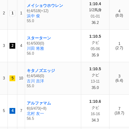
1:10.4
メイショウホウレン
1/2馬身
牡4/518(+12)
4
2
1
1
(8.0)
浜中 俊
01-01
55.0
36.2
1:10.5
スターターン
クビ
牡4/500(0)
1
3
2
4
(2.7)
川田 将雅
05-06
56.0
35.9
1:10.5
キタノズエッジ
クビ
牡4/546(0)
3
3
5
10
(6.4)
古川 吉洋
13-11
55.0
35.0
1:10.6
アルファマム
クビ
牝6/470(+8)
7
5
4
7
(18.7)
北村 友一
16-16
56.5
34.3