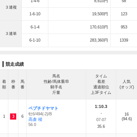
1-4-6
8,610円
58
３連複
1-6-10
19,500円
123
6-1-4
170,610円
953
３連単
6-1-10
283,360円
1339
競走成績
馬名
タイム
着
枠
馬
性齢/馬体重/B
着差
人気
順
番
番
騎手名
通過順位
(オッズ)
斤量
上3Fタイム
1:10.3
ペプチドヤマト
-
牡6/494(-2)/B
16
1
3
6
(94.6)
高倉 稜
07-07
56.0
35.6