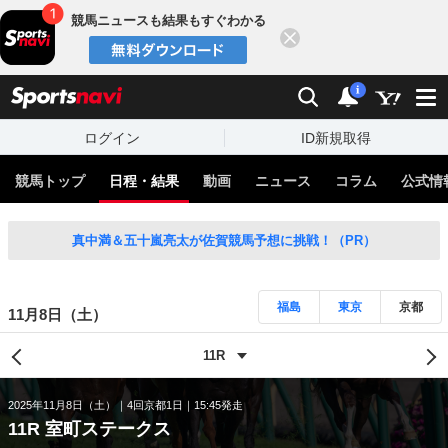
競馬ニュースも結果もすぐわかる
閉じる
スポーツナビ
検索
通知
i
ログイン
ID新規取得
競馬トップ
日程・結果
動画
ニュース
コラム
公式情
真中満＆五十嵐亮太が佐賀競馬予想に挑戦！（PR）
福島
東京
京都
11月8日（土）
2025年11月8日（土）
4回京都1日
15:45発走
11R 室町ステークス