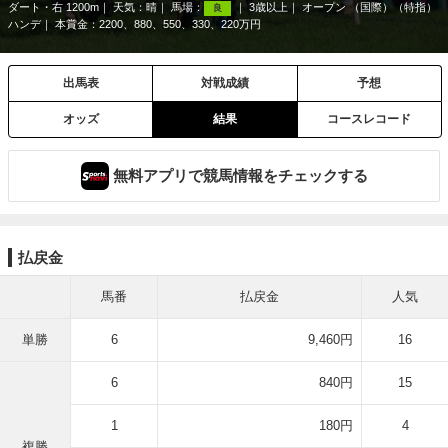
ダート・右 1200m
天気：
晴
馬場：
3歳以上
オープン （国際）（特指）
良
ハンデ
本賞金：2200、880、550、330、220万円
出馬表
対戦成績
予想
オッズ
結果
コースレコード
無料アプリで競馬情報をチェックする
払戻金
馬番
払戻金
人気
単勝
6
9,460円
16
6
840円
15
1
180円
4
複勝