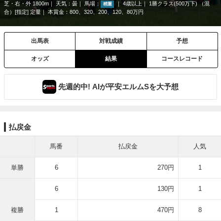
芝・右・外 1800m
天気：
曇
馬場：
4歳以上
1勝クラス(500万下) （混
稍重
合）[指定] 定量
本賞金：800、320、200、120、80万円
出馬表
対戦成績
予想
オッズ
結果
コースレコード
先週的中! AIが平安エルムSを大予想
払戻金
馬番
払戻金
人気
単勝
6
270円
1
6
130円
1
複勝
1
470円
8