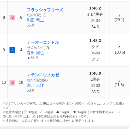
1:48.2
フラッシュフリーズ
1 1/4馬身
牝4/402(+2)
7
8
8
9
(29.1)
和田 竜二
04-04
56.0
34.6
1:48.3
テーオーコンドル
クビ
せん6/482(-2)
9
9
4
4
(100.6)
森田 誠也
04-04
▲55.0
34.7
1:48.8
マテンロウノカゼ
3馬身
牡4/482(0)/B
5
10
8
10
(11.5)
古川 吉洋
03-03
58.0
35.5
※Bはブリンカーの有無。上3Fはゴール前3ハロン（600m）のタイム。オッズは単勝オ
ッズ。
※減量表示は [
:1kg減
:2kg減
:3kg減
:4kg減（※女性騎手のみ）
:2kg減（※5年以上、又は101勝以上の女性騎手のみ）] です。
※通過順位、人気は月曜午後（土日開催の場合）に更新されます。