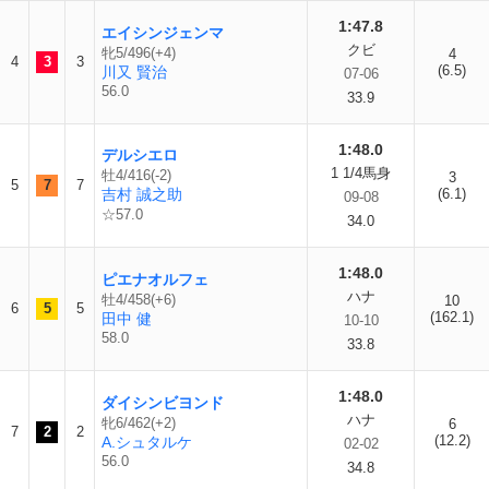
1:47.8
エイシンジェンマ
クビ
牝5/496(+4)
4
4
3
3
(6.5)
川又 賢治
07-06
56.0
33.9
1:48.0
デルシエロ
1 1/4馬身
牡4/416(-2)
3
5
7
7
吉村 誠之助
(6.1)
09-08
☆57.0
34.0
1:48.0
ピエナオルフェ
ハナ
牡4/458(+6)
10
6
5
5
(162.1)
田中 健
10-10
58.0
33.8
1:48.0
ダイシンビヨンド
ハナ
牝6/462(+2)
6
7
2
2
(12.2)
A.シュタルケ
02-02
56.0
34.8