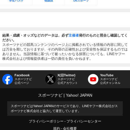
学生バスケ
他競技
Doスポーツ
結果・成績・オッズなどのデータは、必ず
主催者
発行のものと照合し確認してく
ださい。
スポーツナビの競馬コンテンツのページ上に掲載されている情報の内容に関して
は万全を期しておりますが、その内容の正確性および安全性を保証するものでは
ありません。当該情報に基づいて被ったいかなる損害についても、LINEヤフー
株式会社および情報提供者は一切の責任を負いかねます。
Facebook
X(旧Twitter)
YouTube
スポーツナビ
スポーツナビ
スポーツナビ
公式ページ
公式アカウント
公式チャンネル
スポーツナビ
Yahoo! JAPAN
スポーツナビはYahoo! JAPANのサービスであり、LINEヤフー株式会社がス
ポーツナビ株式会社と協力して運営しています。
プライバシーポリシー
プライバシーセンター
規約
会社概要