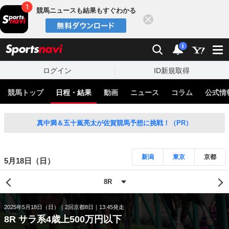
競馬ニュースも結果もすぐわかる
閉じる
スポーツナビ
検索
通知
i
ログイン
ID新規取得
競馬トップ
日程・結果
動画
ニュース
コラム
公式情
真中満＆五十嵐亮太が佐賀競馬予想に挑戦！（PR）
新潟
東京
京都
5月18日（日）
2025年5月18日（日）
2回京都8日
13:45発走
8R サラ系4歳上500万円以下