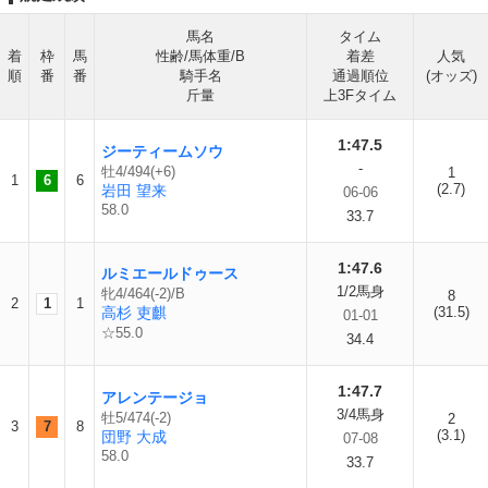
馬名
タイム
着
枠
馬
性齢/馬体重/B
着差
人気
順
番
番
騎手名
通過順位
(オッズ)
斤量
上3Fタイム
1:47.5
ジーティームソウ
-
牡4/494(+6)
1
1
6
6
(2.7)
岩田 望来
06-06
58.0
33.7
1:47.6
ルミエールドゥース
1/2馬身
牝4/464(-2)/B
8
2
1
1
高杉 吏麒
(31.5)
01-01
☆55.0
34.4
1:47.7
アレンテージョ
3/4馬身
牡5/474(-2)
2
3
7
8
(3.1)
団野 大成
07-08
58.0
33.7