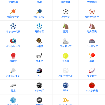
MLB
プロ野球
高校野球
大学野球
独立リーグ
侍ジャパン
Jリーグ
海外サッカー
サッカー代表
高校年代
競馬
地方競馬
ボートレース
大相撲
フィギュア
カーリング
格闘技
ゴルフ
テニス
卓球
F1
バドミントン
バレーボール
ラグビー
NBA
陸上
Bリーグ
バスケ代表