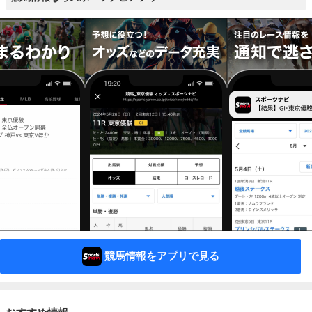
競馬情報をアプリで見る