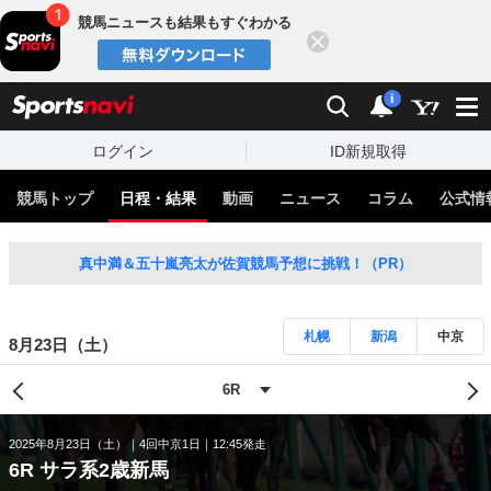
競馬ニュースも結果もすぐわかる
閉じる
スポーツナビ
検索
通知
i
ログイン
ID新規取得
競馬トップ
日程・結果
動画
ニュース
コラム
公式情
真中満＆五十嵐亮太が佐賀競馬予想に挑戦！（PR）
札幌
新潟
中京
8月23日（土）
2025年8月23日（土）
4回中京1日
12:45発走
6R サラ系2歳新馬