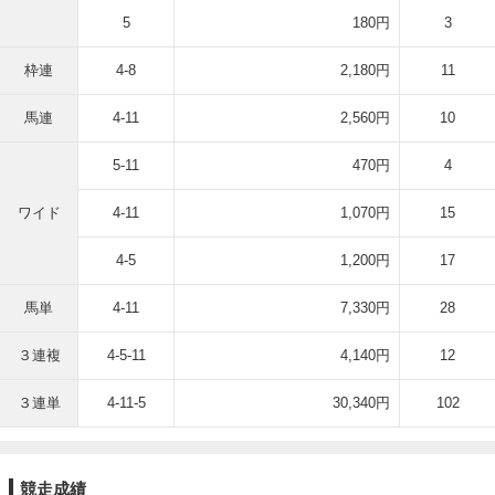
5
180円
3
枠連
4-8
2,180円
11
馬連
4-11
2,560円
10
5-11
470円
4
ワイド
4-11
1,070円
15
4-5
1,200円
17
馬単
4-11
7,330円
28
３連複
4-5-11
4,140円
12
３連単
4-11-5
30,340円
102
競走成績