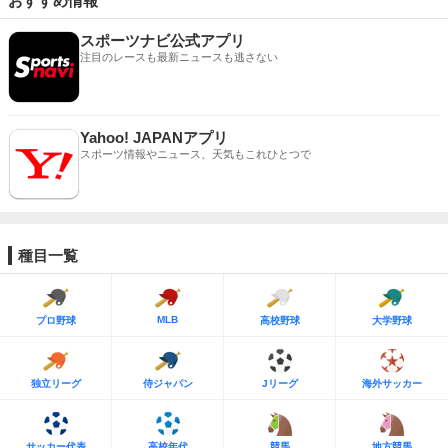
おすすめ情報
スポーツナビ公式アプリ
注目のレースも最新ニュースも逃さない
Yahoo! JAPANアプリ
スポーツ情報やニュース、天気もこれひとつで
種目一覧
MLB
プロ野球
高校野球
大学野球
独立リーグ
侍ジャパン
Jリーグ
海外サッカー
サッカー代表
高校年代
競馬
地方競馬