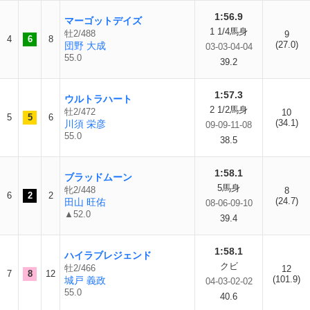
1:56.9
マーゴットデイズ
1 1/4馬身
牡2/488
9
4
6
8
(27.0)
団野 大成
03-03-04-04
55.0
39.2
1:57.3
ウルトラハート
2 1/2馬身
牡2/472
10
5
5
6
(34.1)
川須 栄彦
09-09-11-08
55.0
38.5
1:58.1
ブラッドムーン
5馬身
牝2/448
8
6
2
2
(24.7)
田山 旺佑
08-06-09-10
▲52.0
39.4
1:58.1
ハイラブレジェンド
クビ
牡2/466
12
7
8
12
(101.9)
城戸 義政
04-03-02-02
55.0
40.6