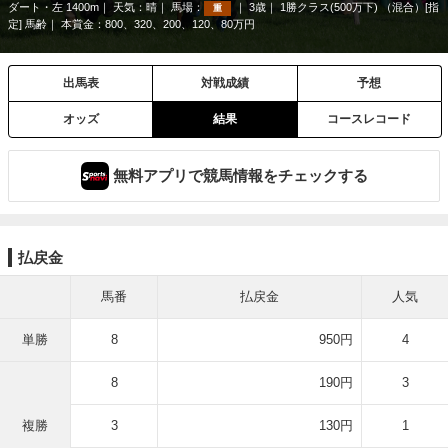
ダート・左 1400m
天気：
晴
馬場：
3歳
1勝クラス(500万下) （混合）[指
重
定] 馬齢
本賞金：800、320、200、120、80万円
出馬表
対戦成績
予想
オッズ
結果
コースレコード
無料アプリで競馬情報をチェックする
払戻金
馬番
払戻金
人気
単勝
8
950円
4
8
190円
3
複勝
3
130円
1