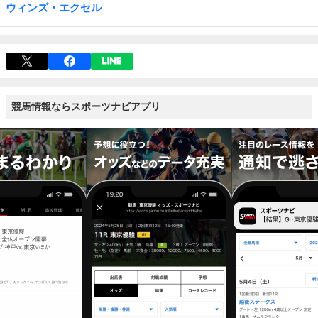
ウィンズ・エクセル
競馬情報ならスポーツナビアプリ