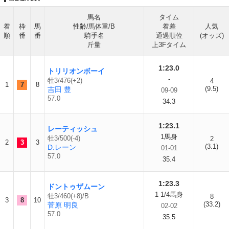
馬名
タイム
着
枠
馬
性齢/馬体重/B
着差
人気
順
番
番
騎手名
通過順位
(オッズ)
斤量
上3Fタイム
1:23.0
トリリオンボーイ
-
牡3/476(+2)
4
1
7
8
(9.5)
吉田 豊
09-09
57.0
34.3
1:23.1
レーティッシュ
1馬身
牡3/500(-4)
2
2
3
3
(3.1)
D.レーン
01-01
57.0
35.4
1:23.3
ドントゥザムーン
1 1/4馬身
牡3/460(+8)/B
8
3
8
10
(33.2)
菅原 明良
02-02
57.0
35.5