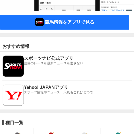
競馬情報をアプリで見る
おすすめ情報
スポーツナビ公式アプリ
注目のレースも最新ニュースも逃さない
Yahoo! JAPANアプリ
スポーツ情報やニュース、天気もこれひとつで
種目一覧