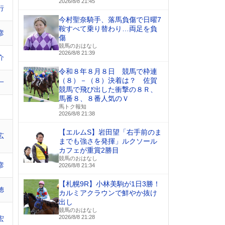
2026/8/8 21:45
行
今村聖奈騎手、落馬負傷で日曜7
鞍すべて乗り替わり…両足を負
彦
傷
競馬のおはなし
2026/8/8 21:39
介
令和８年８月８日 競馬で枠連
（８）－（８）決着は？ 佐賀
一
競馬で飛び出した衝撃の８Ｒ、
馬番８、８番人気のＶ
馬トク報知
2026/8/8 21:38
【エルムS】岩田望「右手前のま
広
までも強さを発揮」ルクソール
カフェが重賞2勝目
競馬のおはなし
彦
2026/8/8 21:34
【札幌9R】小林美駒が1日3勝！
徳
カルミアクラウンで鮮やか抜け
出し
競馬のおはなし
2026/8/8 21:28
宏