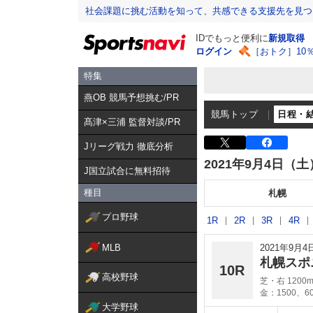
社会課題に挑む活動を知って、共感できる支援先を見つ
IDでもっと便利に
新規取得
ログイン
［おトク］10
特集
燕OB 競馬予想挑む/PR
競馬トップ
日程・
髙津×三浦 監督対談/PR
Jリーグ戦力 徹底分析
2021年9月4日（土
J国立試合に無料招待
種目
札幌
プロ野球
1R
2R
3R
4R
MLB
2021年9月
札幌スポ
10R
高校野球
芝・右 1200
金：1500、6
大学野球