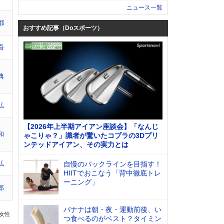
ニュース一覧
都
おすすめ記事（Doスポーツ）
吾
典
弘
【2026年上半期アイアン座談会】「なんじ
和
ゃこりゃ？」識者が驚いたコブラの3Dプリ
ンテッドアイアン、その実力とは
弘
自慢のバックラインを目指す！
HIITでおこなう「背中徹底トレ
ーニング」
郎
バナナは朝・夜・運動前後、い
の女性
つ食べるのがベスト？タイミン