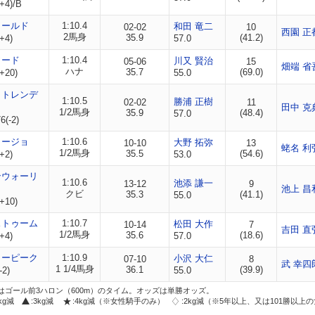
+4)/B
ワールド
1:10.4
和田 竜二
02-02
10
西園 正
2馬身
35.9
(41.2)
+4)
57.0
ワード
1:10.4
川又 賢治
05-06
15
畑端 省
ハナ
35.7
(69.0)
+20)
55.0
イトレンデ
1:10.5
勝浦 正樹
02-02
11
田中 克
1/2馬身
35.9
(48.4)
57.0
(-2)
リージョ
1:10.6
大野 拓弥
10-10
13
蛯名 利
1/2馬身
35.5
(54.6)
+2)
53.0
ンウォーリ
1:10.6
池添 謙一
13-12
9
池上 昌
クビ
35.3
(41.1)
55.0
+10)
ストゥーム
1:10.7
松田 大作
10-14
7
吉田 直
1/2馬身
35.6
(18.6)
+4)
57.0
ィーピーク
1:10.9
小沢 大仁
07-10
8
武 幸四
1 1/4馬身
36.1
(39.9)
-2)
55.0
はゴール前3ハロン（600m）のタイム。オッズは単勝オッズ。
2kg減
:3kg減
:4kg減（※女性騎手のみ）
:2kg減（※5年以上、又は101勝以上