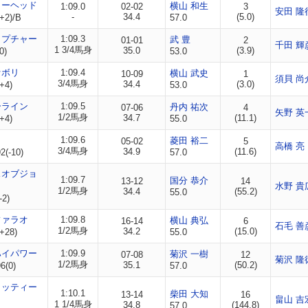
リーヘッド
横山 和生
1:09.0
02-02
3
安田 隆
-
34.4
(5.0)
+2)/B
57.0
ラプチャー
1:09.3
武 豊
01-01
2
千田 輝
1 3/4馬身
35.0
(3.9)
0)
53.0
ァボリ
1:09.4
横山 武史
10-09
1
須貝 尚
3/4馬身
34.4
(3.0)
+4)
53.0
ーライン
1:09.5
丹内 祐次
07-06
4
矢野 英
1/2馬身
34.7
(11.1)
+4)
55.0
イ
1:09.6
菱田 裕二
05-02
5
高橋 亮
3/4馬身
34.9
(11.6)
(-10)
57.0
スオブジョ
1:09.7
国分 恭介
13-12
14
水野 貴
1/2馬身
34.4
(55.2)
55.0
-2)
ファラオ
1:09.8
横山 典弘
16-14
6
石毛 善
1/2馬身
34.2
(15.0)
+28)
55.0
ハイパワー
1:09.9
菊沢 一樹
07-08
12
菊沢 隆
1/2馬身
35.1
(50.2)
6(0)
57.0
カッティー
1:10.1
柴田 大知
13-14
16
畠山 吉
1 1/4馬身
34.8
(144.8)
57.0