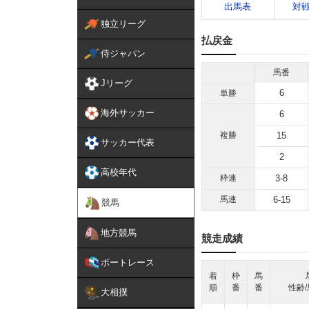
出馬表
対
独立リーグ
払戻金
侍ジャパン
馬番
Jリーグ
6
単勝
海外サッカー
6
複勝
15
サッカー代表
2
高校年代
枠連
3-8
馬連
6-15
競馬
地方競馬
競走成績
ボートレース
着
枠
馬
順
番
番
性齢/
大相撲