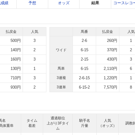
戦成績
予想
オッズ
結果
コースレコ
払戻金
人気
馬番
払戻金
人気
500円
3
2-6
260円
1
140円
2
6-15
370円
2
ワイド
160円
3
2-15
430円
3
130円
1
馬単
6-15
2,110円
6
710円
3
3連複
2-6-15
1,220円
1
930円
2
3連単
6-15-2
7,570円
8
通過順位
馬名
タイム
騎手名
人気
上がり3Fタイ
調教
馬体重/B
着差
斤量
（オッズ）
ム