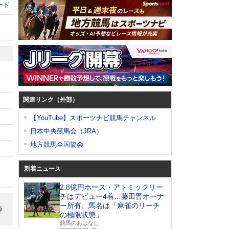
ード
関連リンク（外部）
【YouTube】スポーツナビ競馬チャンネル
日本中央競馬会（JRA）
地方競馬全国協会
新着ニュース
2.8億円ホース・アトミックリー
チはデビュー4着…藤田晋オーナ
ー所有、馬名は「麻雀のリーチ
師
の極限状態」
競馬のおはなし