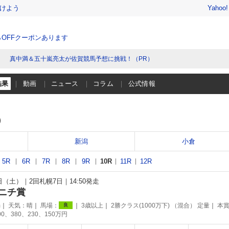
けよう
Yahoo
％OFFクーポンあります
真中満＆五十嵐亮太が佐賀競馬予想に挑戦！（PR）
結果
動画
ニュース
コラム
公式情報
）
新潟
小倉
5R
6R
7R
8R
9R
10R
11R
12R
4日（土）
2回札幌7日
14:50発走
ニチ賞
m
天気：
晴
馬場：
3歳以上
2勝クラス(1000万下) （混合） 定量
本
良
00、380、230、150万円