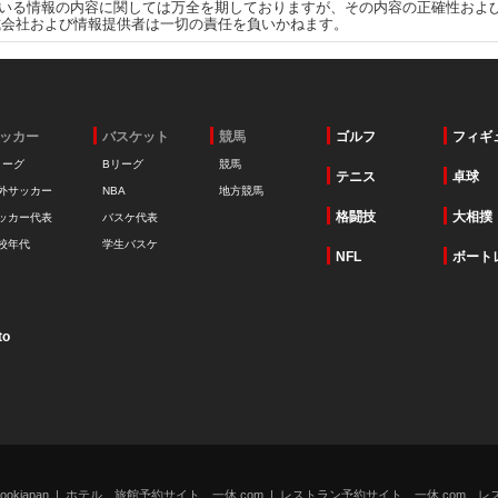
いる情報の内容に関しては万全を期しておりますが、その内容の正確性およ
式会社および情報提供者は一切の責任を負いかねます。
ッカー
バスケット
競馬
ゴルフ
フィギ
リーグ
Bリーグ
競馬
テニス
卓球
外サッカー
NBA
地方競馬
格闘技
大相撲
ッカー代表
バスケ代表
校年代
学生バスケ
NFL
ボート
to
kjapan
ホテル、旅館予約サイト 一休.com
レストラン予約サイト 一休.com レ