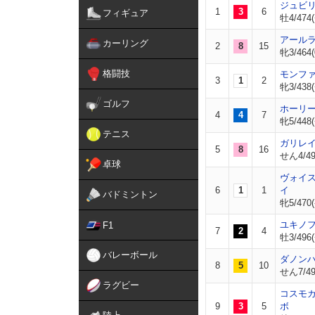
ジュビ
1
3
6
フィギュア
牡4/474(
アール
カーリング
2
8
15
牝3/464(
格闘技
モンフ
3
1
2
牝3/438(
ゴルフ
ホーリ
4
4
7
牝5/448(
テニス
ガリレ
5
8
16
せん4/492
卓球
ヴォイ
6
1
1
イ
バドミントン
牝5/470(
ユキノ
F1
7
2
4
牡3/496(
バレーボール
ダノン
8
5
10
せん7/49
ラグビー
コスモ
9
3
5
ボ