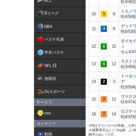
陸上
牡4/492(
ミエノ
Bリーグ
10
5
9
牡4/508(
グッド
NBA
11
4
8
牝6/520(
バスケ代表
タイセ
12
6
11
ィ
せん6/476
学生バスケ
ラスト
13
6
12
NFL
牝3/456(
トーセ
他競技
14
2
3
ア
牡3/504(
Doスポーツ
ヴァク
15
7
13
牡4/474(
サービス
ロフテ
toto
16
7
14
牝4/476(
コンテンツ
※Bはブリンカーの有無。上3F
※減量表示は [
:1kg減
:
動画
騎手のみ）] です。