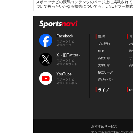
スポーツナビの競馬コンテンツのページ上に掲載されて
づいて被ったいかなる損害についても、LINEヤフー株
Facebook
野球
サ
スポーツナビ
プロ野球
J
公式ページ
MLB
海
X（旧Twitter）
高校野球
サ
スポーツナビ
公式アカウント
大学野球
高
独立リーグ
YouTube
スポーツナビ
侍ジャパン
公式チャンネル
ライブ
to
おすすめサービス
マンガもお得にPayPayで eboo