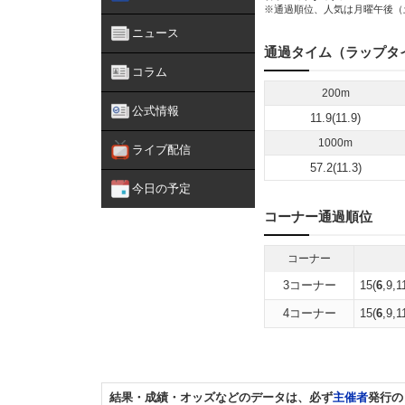
※通過順位、人気は月曜午後（
ニュース
通過タイム（ラップタ
コラム
200m
公式情報
11.9(11.9)
1000m
ライブ配信
57.2(11.3)
今日の予定
コーナー通過順位
コーナー
3コーナー
15(
6
,9,1
4コーナー
15(
6
,9,1
結果・成績・オッズなどのデータは、必ず
主催者
発行の