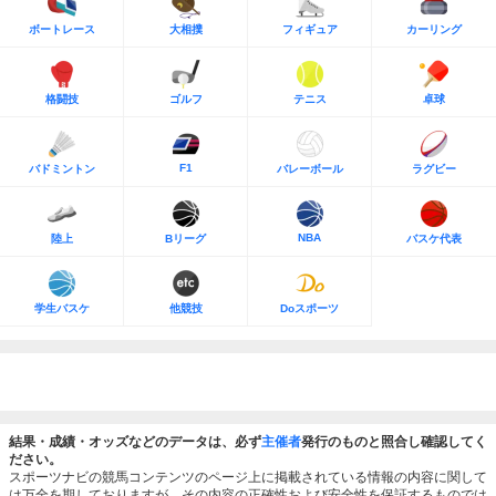
ボートレース
大相撲
フィギュア
カーリング
格闘技
ゴルフ
テニス
卓球
F1
バドミントン
バレーボール
ラグビー
NBA
陸上
Bリーグ
バスケ代表
学生バスケ
他競技
Doスポーツ
結果・成績・オッズなどのデータは、必ず
主催者
発行のものと照合し確認してく
ださい。
スポーツナビの競馬コンテンツのページ上に掲載されている情報の内容に関して
は万全を期しておりますが、その内容の正確性および安全性を保証するものでは