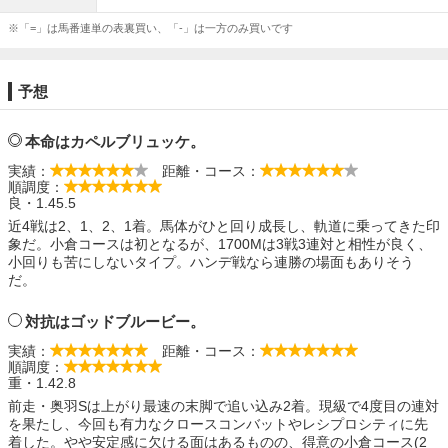
※「=」は馬番連単の表裏買い、「-」は一方のみ買いです
予想
本命はカペルブリュッケ。
実績：
距離・コース：
順調度：
良・1.45.5
近4戦は2、1、2、1着。馬体がひと回り成長し、軌道に乗ってきた印
象だ。小倉コースは初となるが、1700Mは3戦3連対と相性が良く、
小回りも苦にしないタイプ。ハンデ戦なら連勝の場面もありそう
だ。
対抗はゴッドブルービー。
実績：
距離・コース：
順調度：
重・1.42.8
前走・奥羽Sは上がり最速の末脚で追い込み2着。現級で4度目の連対
を果たし、今回も有力なクロースコンバットやレシプロシティに先
着した。やや安定感に欠ける面はあるものの、得意の小倉コース(2