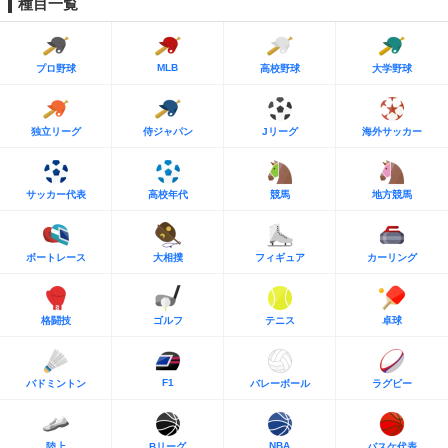
種目一覧
MLB
プロ野球
高校野球
大学野球
独立リーグ
侍ジャパン
Jリーグ
海外サッカー
サッカー代表
高校年代
競馬
地方競馬
ボートレース
大相撲
フィギュア
カーリング
格闘技
ゴルフ
テニス
卓球
F1
バドミントン
バレーボール
ラグビー
NBA
陸上
Bリーグ
バスケ代表