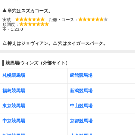
単穴はスズカコーズ。
実績：
距離・コース：
順調度：
不・1.23.0
抑えはジョヴィアン。
穴はタイガースパーク。
競馬場/ウィンズ（外部サイト）
札幌競馬場
函館競馬場
福島競馬場
新潟競馬場
東京競馬場
中山競馬場
中京競馬場
京都競馬場