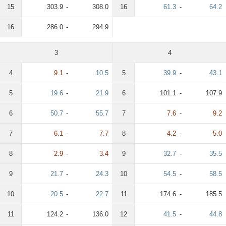
15
303.9
-
308.0
16
61.3
-
64.2
16
286.0
-
294.9
3
4
4
9.1
-
10.5
5
39.9
-
43.1
5
19.6
-
21.9
6
101.1
-
107.9
6
50.7
-
55.7
7
7.6
-
9.2
7
6.1
-
7.7
8
4.2
-
5.0
8
2.9
-
3.4
9
32.7
-
35.5
9
21.7
-
24.3
10
54.5
-
58.5
10
20.5
-
22.7
11
174.6
-
185.5
11
124.2
-
136.0
12
41.5
-
44.8