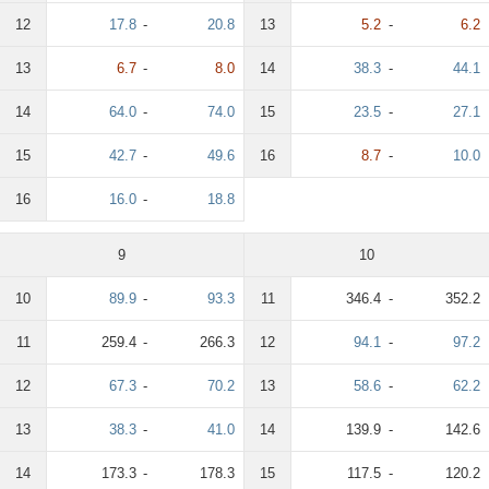
12
17.8
-
20.8
13
5.2
-
6.2
13
6.7
-
8.0
14
38.3
-
44.1
14
64.0
-
74.0
15
23.5
-
27.1
15
42.7
-
49.6
16
8.7
-
10.0
16
16.0
-
18.8
9
10
10
89.9
-
93.3
11
346.4
-
352.2
11
259.4
-
266.3
12
94.1
-
97.2
12
67.3
-
70.2
13
58.6
-
62.2
13
38.3
-
41.0
14
139.9
-
142.6
14
173.3
-
178.3
15
117.5
-
120.2