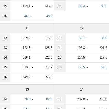
15
139.1
-
143.6
16
83.4
-
86.8
16
46.5
-
48.9
11
12
12
269.2
-
275.3
13
35.7
-
38.0
13
122.5
-
128.5
14
196.3
-
201.2
14
518.1
-
522.6
15
114.5
-
117.8
15
313.8
-
317.7
16
63.5
-
66.5
16
249.2
-
256.8
13
14
14
78.6
-
82.6
15
207.0
-
210.0
15
55.7
-
58.7
16
168.3
-
173.8