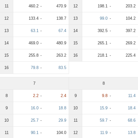
11
460.2
-
470.9
12
198.1
-
203.2
12
133.4
-
138.7
13
99.0
-
104.2
13
63.1
-
67.4
14
392.5
-
397.2
14
469.0
-
480.9
15
265.1
-
269.2
15
255.8
-
263.2
16
218.1
-
225.4
16
79.8
-
83.5
7
8
8
2.2
-
2.4
9
9.8
-
11.4
9
16.0
-
18.8
10
15.9
-
18.4
10
25.7
-
29.9
11
59.7
-
68.6
11
90.1
-
104.0
12
11.9
-
13.8