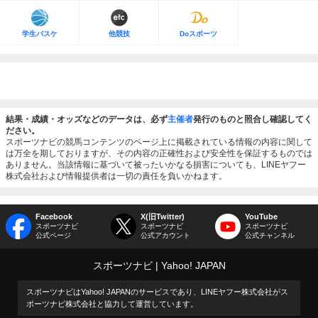
学生バスケ
他競技
Doスポーツ
結果・成績・オッズなどのデータは、必ず
主催者
発行のものと照合し確認してく
ださい。
スポーツナビの競馬コンテンツのページ上に掲載されている情報の内容に関して
は万全を期しておりますが、その内容の正確性および安全性を保証するものでは
ありません。当該情報に基づいて被ったいかなる損害についても、LINEヤフー
株式会社および情報提供者は一切の責任を負いかねます。
Facebook
X(旧Twitter)
YouTube
スポーツナビ
スポーツナビ
スポーツナビ
公式ページ
公式アカウント
公式チャンネル
スポーツナビ
Yahoo! JAPAN
スポーツナビはYahoo! JAPANのサービスであり、LINEヤフー株式会社がス
ポーツナビ株式会社と協力して運営しています。