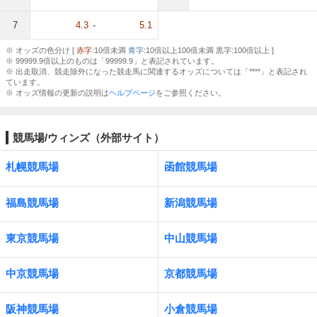
7
4.3
-
5.1
※ オッズの色分け [
赤字
:10倍未満
青字
:10倍以上100倍未満 黒字:100倍以上 ]
※ 99999.9倍以上のものは「99999.9」と表記されています。
※ 出走取消、競走除外になった競走馬に関連するオッズについては「****」と表記され
ています。
※ オッズ情報の更新の説明は
ヘルプページ
をご参照ください。
競馬場/ウィンズ（外部サイト）
札幌競馬場
函館競馬場
福島競馬場
新潟競馬場
東京競馬場
中山競馬場
中京競馬場
京都競馬場
阪神競馬場
小倉競馬場