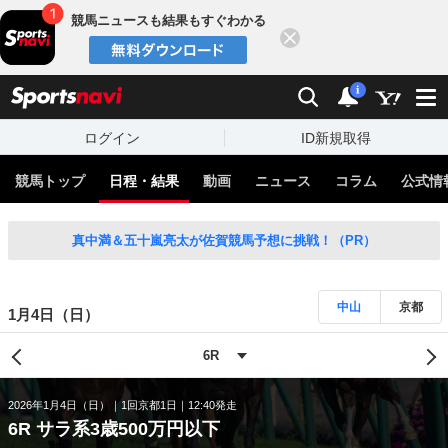
競馬ニュースも結果もすぐわかる
閉じる
スポーツナビ
検索
通知
i
ログイン
ID新規取得
競馬トップ
日程・結果
動画
ニュース
コラム
公式情
真中満＆五十嵐亮太が佐賀競馬予想に挑戦！（PR）
中山
京都
1月4日（日）
2026年1月4日（日）
1回京都1日
12:40発走
6R サラ系3歳500万円以下