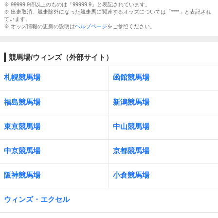
※ 99999.9倍以上のものは「99999.9」と表記されています。
※ 出走取消、競走除外になった競走馬に関連するオッズについては「****」と表記され
ています。
※ オッズ情報の更新の説明は
ヘルプページ
をご参照ください。
競馬場/ウィンズ（外部サイト）
札幌競馬場
函館競馬場
福島競馬場
新潟競馬場
東京競馬場
中山競馬場
中京競馬場
京都競馬場
阪神競馬場
小倉競馬場
ウィンズ・エクセル