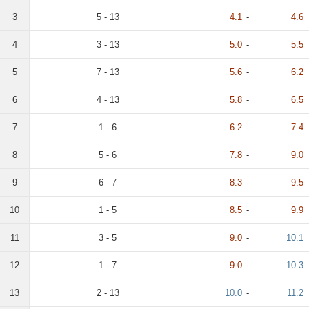
3
5 - 13
4.1
-
4.6
4
3 - 13
5.0
-
5.5
5
7 - 13
5.6
-
6.2
6
4 - 13
5.8
-
6.5
7
1 - 6
6.2
-
7.4
8
5 - 6
7.8
-
9.0
9
6 - 7
8.3
-
9.5
10
1 - 5
8.5
-
9.9
11
3 - 5
9.0
-
10.1
12
1 - 7
9.0
-
10.3
13
2 - 13
10.0
-
11.2