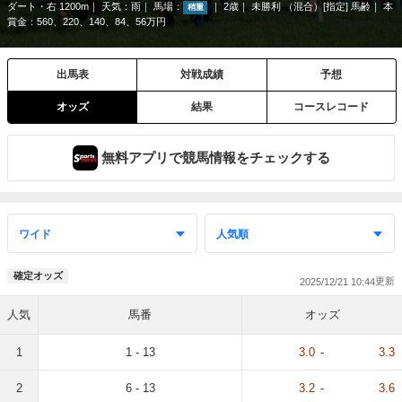
ダート・右 1200m
天気：
雨
馬場：
2歳
未勝利 （混合）[指定] 馬齢
本
稍重
賞金：560、220、140、84、56万円
出馬表
対戦成績
予想
オッズ
結果
コースレコード
無料アプリで競馬情報をチェックする
確定オッズ
2025/12/21 10:44
人気
馬番
オッズ
1
1 - 13
3.0
-
3.3
2
6 - 13
3.2
-
3.6