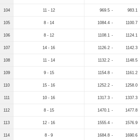
104
11 - 12
969.5
-
983.1
105
8 - 14
1084.4
-
1100.7
106
8 - 12
1108.1
-
1124.1
107
14 - 16
1126.2
-
1142.3
108
11 - 14
1132.2
-
1148.5
109
9 - 15
1154.8
-
1161.2
110
15 - 16
1252.2
-
1258.0
111
10 - 16
1317.3
-
1337.3
112
8 - 15
1470.1
-
1477.8
113
12 - 16
1555.4
-
1576.9
114
8 - 9
1684.8
-
1690.6