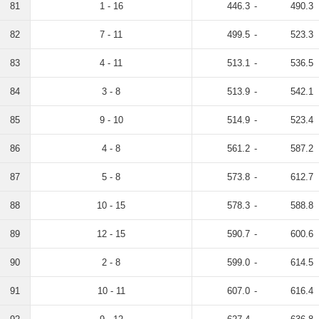
81
1 - 16
446.3
-
490.3
82
7 - 11
499.5
-
523.3
83
4 - 11
513.1
-
536.5
84
3 - 8
513.9
-
542.1
85
9 - 10
514.9
-
523.4
86
4 - 8
561.2
-
587.2
87
5 - 8
573.8
-
612.7
88
10 - 15
578.3
-
588.8
89
12 - 15
590.7
-
600.6
90
2 - 8
599.0
-
614.5
91
10 - 11
607.0
-
616.4