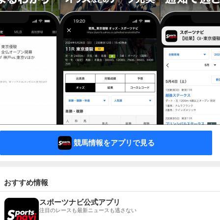
競馬情報をアプリで見る
おすすめ情報
スポーツナビ公式アプリ
注目のレースも最新ニュースも逃さない