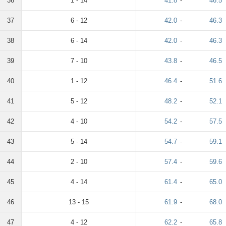
36
1 - 14
41.8
-
46.5
37
6 - 12
42.0
-
46.3
38
6 - 14
42.0
-
46.3
39
7 - 10
43.8
-
46.5
40
1 - 12
46.4
-
51.6
41
5 - 12
48.2
-
52.1
42
4 - 10
54.2
-
57.5
43
5 - 14
54.7
-
59.1
44
2 - 10
57.4
-
59.6
45
4 - 14
61.4
-
65.0
46
13 - 15
61.9
-
68.0
47
4 - 12
62.2
-
65.8