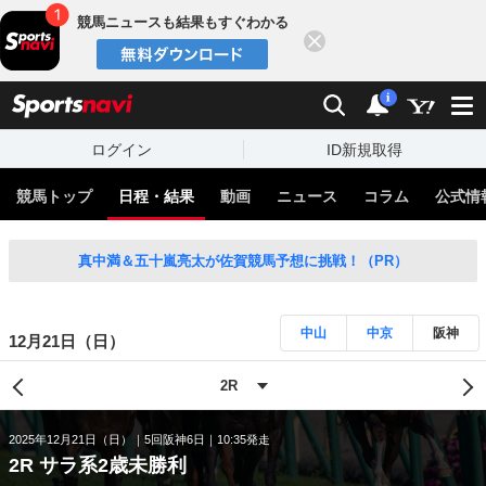
競馬ニュースも結果もすぐわかる
閉じる
スポーツナビ
検索
通知
i
ログイン
ID新規取得
競馬トップ
日程・結果
動画
ニュース
コラム
公式情
真中満＆五十嵐亮太が佐賀競馬予想に挑戦！（PR）
中山
中京
阪神
12月21日（日）
2025年12月21日（日）
5回阪神6日
10:35発走
2R サラ系2歳未勝利