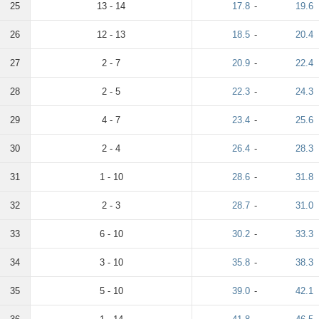
25
13 - 14
17.8
-
19.6
26
12 - 13
18.5
-
20.4
27
2 - 7
20.9
-
22.4
28
2 - 5
22.3
-
24.3
29
4 - 7
23.4
-
25.6
30
2 - 4
26.4
-
28.3
31
1 - 10
28.6
-
31.8
32
2 - 3
28.7
-
31.0
33
6 - 10
30.2
-
33.3
34
3 - 10
35.8
-
38.3
35
5 - 10
39.0
-
42.1