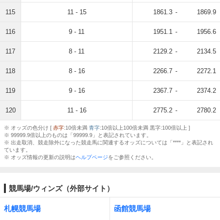
115
11 - 15
1861.3
-
1869.9
116
9 - 11
1951.1
-
1956.6
117
8 - 11
2129.2
-
2134.5
118
8 - 16
2266.7
-
2272.1
119
9 - 16
2367.7
-
2374.2
120
11 - 16
2775.2
-
2780.2
※ オッズの色分け [
赤字
:10倍未満
青字
:10倍以上100倍未満 黒字:100倍以上 ]
※ 99999.9倍以上のものは「99999.9」と表記されています。
※ 出走取消、競走除外になった競走馬に関連するオッズについては「****」と表記され
ています。
※ オッズ情報の更新の説明は
ヘルプページ
をご参照ください。
競馬場/ウィンズ（外部サイト）
札幌競馬場
函館競馬場