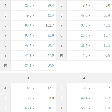
4
26.6
-
29.4
5
2.4
-
3.0
5
9.3
-
11.4
6
47.8
-
53.4
6
98.4
-
101.7
7
38.3
-
43.1
7
88.4
-
91.8
8
13.5
-
15.7
8
47.4
-
50.7
9
11.4
-
13.1
9
44.1
-
47.0
10
4.8
-
6.5
10
24.1
-
30.5
3
4
4
14.6
-
17.1
5
3.0
-
3.7
5
3.2
-
3.9
6
49.1
-
53.7
6
63.1
-
68.7
7
50.3
-
55.3