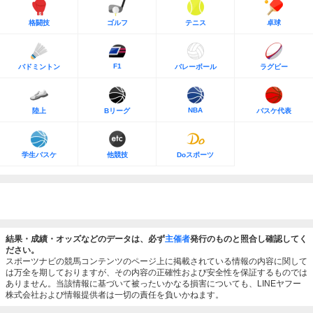
格闘技
ゴルフ
テニス
卓球
F1
バドミントン
バレーボール
ラグビー
NBA
陸上
Bリーグ
バスケ代表
学生バスケ
他競技
Doスポーツ
結果・成績・オッズなどのデータは、必ず
主催者
発行のものと照合し確認してく
ださい。
スポーツナビの競馬コンテンツのページ上に掲載されている情報の内容に関して
は万全を期しておりますが、その内容の正確性および安全性を保証するものでは
ありません。当該情報に基づいて被ったいかなる損害についても、LINEヤフー
株式会社および情報提供者は一切の責任を負いかねます。