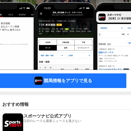
競馬情報をアプリで見る
おすすめ情報
スポーツナビ公式アプリ
注目のレースも最新ニュースも逃さない