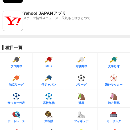
Yahoo! JAPANアプリ
スポーツ情報やニュース、天気もこれひとつで
種目一覧
MLB
プロ野球
高校野球
大学野球
独立リーグ
侍ジャパン
Jリーグ
海外サッカー
サッカー代表
高校年代
競馬
地方競馬
ボートレース
大相撲
フィギュア
カーリング