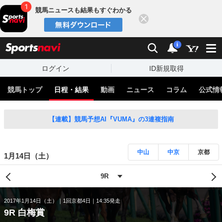
競馬ニュースも結果もすぐわかる
閉じる
スポーツナビ
検索
通知
i
ログイン
ID新規取得
競馬トップ
日程・結果
動画
ニュース
コラム
公式情
【連載】競馬予想AI『VUMA』の3連複指南
中山
中京
京都
1月14日（土）
2017年1月14日（土）
1回京都4日
14:35発走
9R 白梅賞