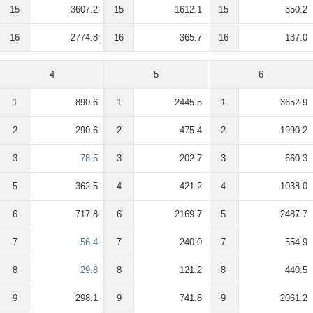
15
3607.2
15
1612.1
15
350.2
16
2774.8
16
365.7
16
137.0
4
5
6
1
890.6
1
2445.5
1
3652.9
2
290.6
2
475.4
2
1990.2
3
78.5
3
202.7
3
660.3
5
362.5
4
421.2
4
1038.0
6
717.8
6
2169.7
5
2487.7
7
56.4
7
240.0
7
554.9
8
29.8
8
121.2
8
440.5
9
298.1
9
741.8
9
2061.2