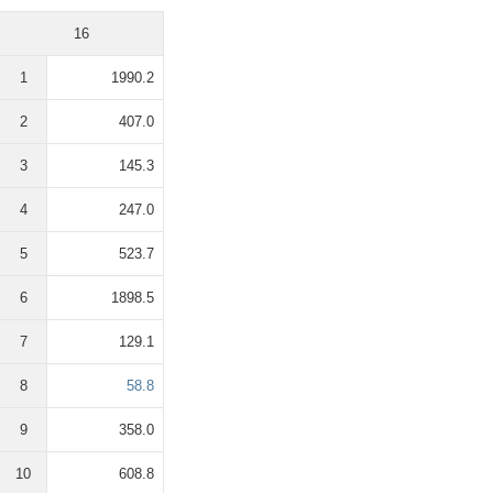
16
1
1990.2
2
407.0
3
145.3
4
247.0
5
523.7
6
1898.5
7
129.1
8
58.8
9
358.0
10
608.8