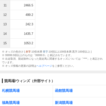
11
2466.5
12
499.2
13
242.3
14
1435.7
15
1053.2
※ オッズの色分け [
赤字
:10倍未満
青字
:10倍以上100倍未満 黒字:100倍以上 ]
※ 99999.9倍以上のものは「99999.9」と表記されています。
※ 出走取消、競走除外になった競走馬に関連するオッズについては「****」と表記され
ています。
※ オッズ情報の更新の説明は
ヘルプページ
をご参照ください。
競馬場/ウィンズ（外部サイト）
札幌競馬場
函館競馬場
福島競馬場
新潟競馬場