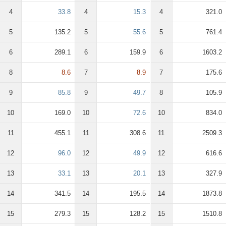
4
33.8
4
15.3
4
321.0
5
135.2
5
55.6
5
761.4
6
289.1
6
159.9
6
1603.2
8
8.6
7
8.9
7
175.6
9
85.8
9
49.7
8
105.9
10
169.0
10
72.6
10
834.0
11
455.1
11
308.6
11
2509.3
12
96.0
12
49.9
12
616.6
13
33.1
13
20.1
13
327.9
14
341.5
14
195.5
14
1873.8
15
279.3
15
128.2
15
1510.8