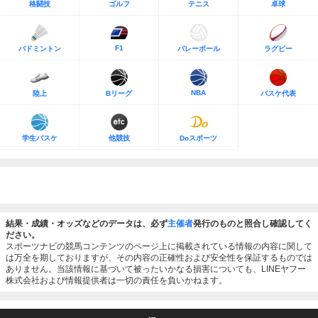
格闘技
ゴルフ
テニス
卓球
F1
バドミントン
バレーボール
ラグビー
NBA
陸上
Bリーグ
バスケ代表
学生バスケ
他競技
Doスポーツ
結果・成績・オッズなどのデータは、必ず
主催者
発行のものと照合し確認してく
ださい。
スポーツナビの競馬コンテンツのページ上に掲載されている情報の内容に関して
は万全を期しておりますが、その内容の正確性および安全性を保証するものでは
ありません。当該情報に基づいて被ったいかなる損害についても、LINEヤフー
株式会社および情報提供者は一切の責任を負いかねます。