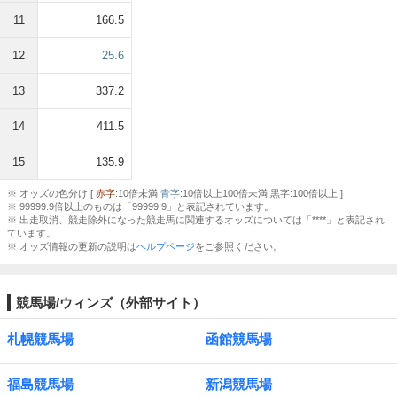
11
166.5
12
25.6
13
337.2
14
411.5
15
135.9
※ オッズの色分け [
赤字
:10倍未満
青字
:10倍以上100倍未満 黒字:100倍以上 ]
※ 99999.9倍以上のものは「99999.9」と表記されています。
※ 出走取消、競走除外になった競走馬に関連するオッズについては「****」と表記され
ています。
※ オッズ情報の更新の説明は
ヘルプページ
をご参照ください。
競馬場/ウィンズ（外部サイト）
札幌競馬場
函館競馬場
福島競馬場
新潟競馬場