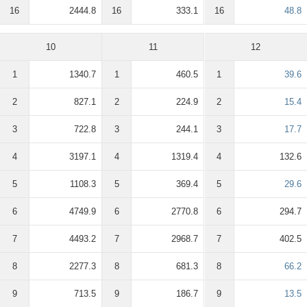
16
2444.8
16
333.1
16
48.8
10
11
12
1
1340.7
1
460.5
1
39.6
2
827.1
2
224.9
2
15.4
3
722.8
3
244.1
3
17.7
4
3197.1
4
1319.4
4
132.6
5
1108.3
5
369.4
5
29.6
6
4749.9
6
2770.8
6
294.7
7
4493.2
7
2968.7
7
402.5
8
2277.3
8
681.3
8
66.2
9
713.5
9
186.7
9
13.5