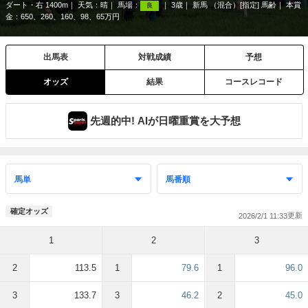
ダート・右 1400m
天気：
晴
馬場：
3歳
新馬 （混合）[指定] 馬齢
本賞
良
金：650、260、160、98、65万円
出馬表
対戦成績
予想
オッズ
結果
コースレコード
先週的中! AIが日曜重賞を大予想
確定オッズ
2026/2/1 11:33
1
2
3
2
113.5
1
79.6
1
96.0
3
133.7
3
46.2
2
45.0