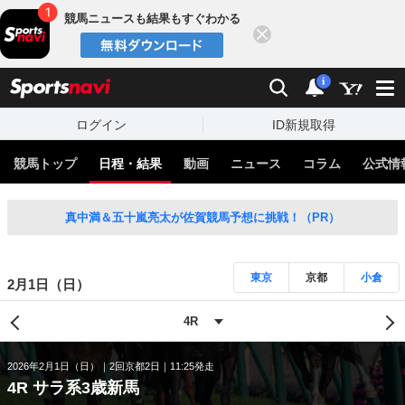
競馬ニュースも結果もすぐわかる
閉じる
スポーツナビ
検索
通知
i
ログイン
ID新規取得
競馬トップ
日程・結果
動画
ニュース
コラム
公式情
真中満＆五十嵐亮太が佐賀競馬予想に挑戦！（PR）
東京
京都
小倉
2月1日（日）
2026年2月1日（日）
2回京都2日
11:25発走
4R サラ系3歳新馬