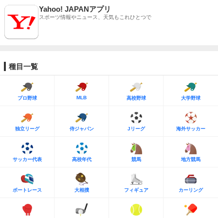
Yahoo! JAPANアプリ
スポーツ情報やニュース、天気もこれひとつで
種目一覧
MLB
プロ野球
高校野球
大学野球
独立リーグ
侍ジャパン
Jリーグ
海外サッカー
サッカー代表
高校年代
競馬
地方競馬
ボートレース
大相撲
フィギュア
カーリング