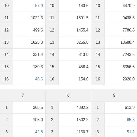
10
57.9
10
143.6
10
4470.9
11
1022.3
11
1891.5
11
9438.5
12
499.6
12
1455.4
12
7786.8
13
1625.0
13
3255.8
13
18688.4
14
331.4
14
813.9
14
7243.5
15
180.3
15
456.4
15
6356.6
16
46.6
16
154.0
16
2920.0
7
8
9
1
365.5
1
4892.2
1
613.9
2
105.0
2
1502.2
2
65.8
3
42.8
3
1160.7
3
51.2