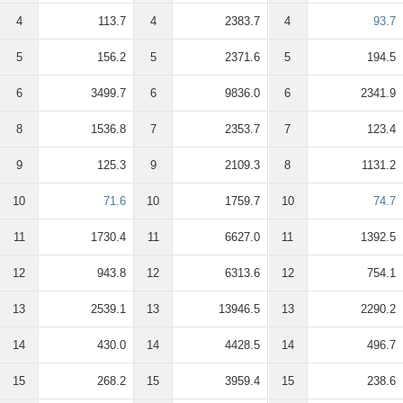
4
113.7
4
2383.7
4
93.7
5
156.2
5
2371.6
5
194.5
6
3499.7
6
9836.0
6
2341.9
8
1536.8
7
2353.7
7
123.4
9
125.3
9
2109.3
8
1131.2
10
71.6
10
1759.7
10
74.7
11
1730.4
11
6627.0
11
1392.5
12
943.8
12
6313.6
12
754.1
13
2539.1
13
13946.5
13
2290.2
14
430.0
14
4428.5
14
496.7
15
268.2
15
3959.4
15
238.6