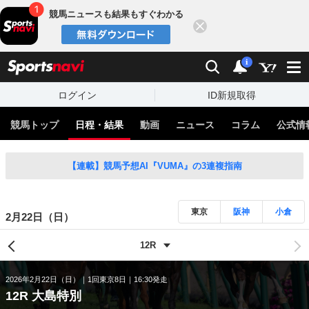
競馬ニュースも結果もすぐわかる
閉じる
スポーツナビ
検索
通知
i
ログイン
ID新規取得
競馬トップ
日程・結果
動画
ニュース
コラム
公式情
【連載】競馬予想AI『VUMA』の3連複指南
東京
阪神
小倉
2月22日（日）
2026年2月22日（日）
1回東京8日
16:30発走
12R 大島特別