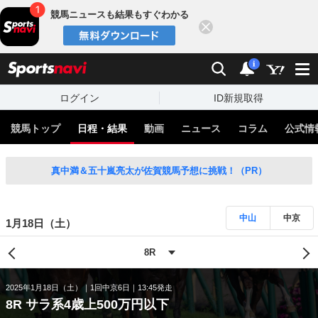
競馬ニュースも結果もすぐわかる
閉じる
スポーツナビ
検索
通知
i
ログイン
ID新規取得
競馬トップ
日程・結果
動画
ニュース
コラム
公式情
真中満＆五十嵐亮太が佐賀競馬予想に挑戦！（PR）
中山
中京
1月18日（土）
2025年1月18日（土）
1回中京6日
13:45発走
8R サラ系4歳上500万円以下