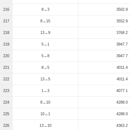
216
8→3
3502.9
217
8→15
3552.9
218
13→9
3768.2
219
5→1
3947.7
220
5→8
3947.7
221
8→5
4011.4
222
13→5
4011.4
223
1→3
4077.1
224
8→10
4288.0
225
10→1
4288.0
226
13→10
4363.2