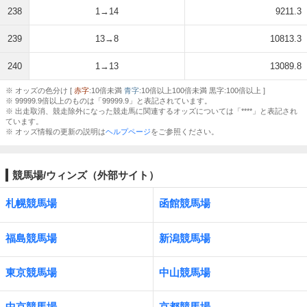
238
1→14
9211.3
239
13→8
10813.3
240
1→13
13089.8
※ オッズの色分け [
赤字
:10倍未満
青字
:10倍以上100倍未満 黒字:100倍以上 ]
※ 99999.9倍以上のものは「99999.9」と表記されています。
※ 出走取消、競走除外になった競走馬に関連するオッズについては「****」と表記され
ています。
※ オッズ情報の更新の説明は
ヘルプページ
をご参照ください。
競馬場/ウィンズ（外部サイト）
札幌競馬場
函館競馬場
福島競馬場
新潟競馬場
東京競馬場
中山競馬場
中京競馬場
京都競馬場