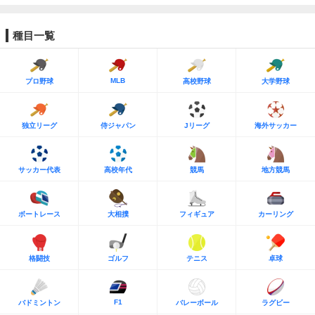
種目一覧
MLB
プロ野球
高校野球
大学野球
独立リーグ
侍ジャパン
Jリーグ
海外サッカー
サッカー代表
高校年代
競馬
地方競馬
ボートレース
大相撲
フィギュア
カーリング
格闘技
ゴルフ
テニス
卓球
F1
バドミントン
バレーボール
ラグビー