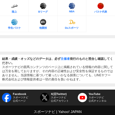
NBA
陸上
Bリーグ
バスケ代表
学生バスケ
他競技
Doスポーツ
結果・成績・オッズなどのデータは、必ず
主催者
発行のものと照合し確認してく
ださい。
スポーツナビの競馬コンテンツのページ上に掲載されている情報の内容に関して
は万全を期しておりますが、その内容の正確性および安全性を保証するものでは
ありません。当該情報に基づいて被ったいかなる損害についても、LINEヤフー
株式会社および情報提供者は一切の責任を負いかねます。
Facebook
X(旧Twitter)
YouTube
スポーツナビ
スポーツナビ
スポーツナビ
公式ページ
公式アカウント
公式チャンネル
スポーツナビ
Yahoo! JAPAN