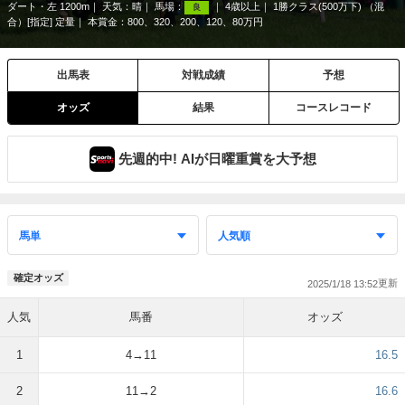
ダート・左 1200m
天気：
晴
馬場：
4歳以上
1勝クラス(500万下) （混
良
合）[指定] 定量
本賞金：800、320、200、120、80万円
出馬表
対戦成績
予想
オッズ
結果
コースレコード
先週的中! AIが日曜重賞を大予想
確定オッズ
2025/1/18 13:52
人気
馬番
オッズ
1
4→11
16.5
2
11→2
16.6