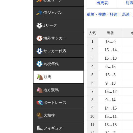
出馬表
対
侍ジャパン
単勝・複勝・枠連
馬連
Jリーグ
人気
馬番
海外サッカー
1
15→9
2
15→14
サッカー代表
3
15→13
高校年代
4
9→15
5
15→3
競馬
6
9→13
地方競馬
7
15→12
8
9→14
ボートレース
9
14→15
大相撲
10
15→11
11
13→15
フィギュア