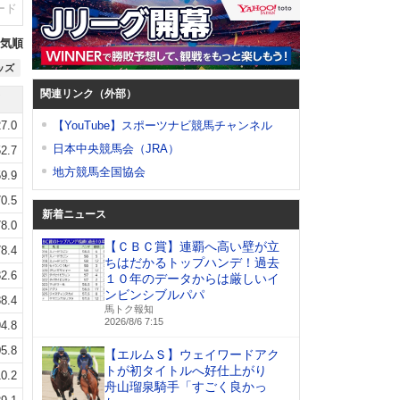
ード
気順
ッズ
関連リンク（外部）
7.0
【YouTube】スポーツナビ競馬チャンネル
日本中央競馬会（JRA）
2.7
地方競馬全国協会
9.9
0.5
新着ニュース
8.0
【ＣＢＣ賞】連覇へ高い壁が立
8.4
ちはだかるトップハンデ！過去
2.6
１０年のデータからは厳しいイ
ンビンシブルパパ
8.4
馬トク報知
2026/8/6 7:15
4.8
5.8
【エルムＳ】ウェイワードアク
トが初タイトルへ好仕上がり
0.2
舟山瑠泉騎手「すごく良かっ