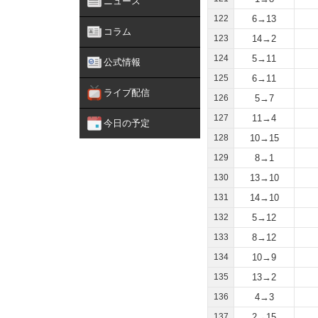
ニュース
122
6→13
コラム
123
14→2
124
5→11
公式情報
125
6→11
ライブ配信
126
5→7
127
11→4
今日の予定
128
10→15
129
8→1
130
13→10
131
14→10
132
5→12
133
8→12
134
10→9
135
13→2
136
4→3
137
2→15