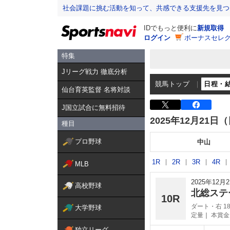
社会課題に挑む活動を知って、共感できる支援先を見つ
IDでもっと便利に
新規取得
ログイン
ボーナスセレク
特集
Jリーグ戦力 徹底分析
競馬トップ
日程・
仙台育英監督 名将対談
J国立試合に無料招待
2025年12月21日
種目
プロ野球
中山
1R
2R
3R
4R
MLB
2025年12
高校野球
北総ステ
10R
ダート・右 18
大学野球
定量
本賞金：
独立リーグ