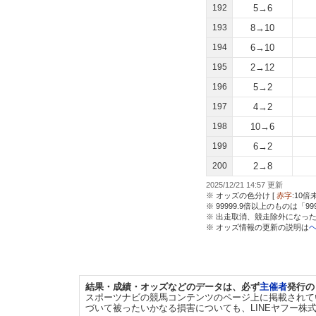
192
5→6
193
8→10
194
6→10
195
2→12
196
5→2
197
4→2
198
10→6
199
6→2
200
2→8
2025/12/21 14:57 更新
※ オッズの色分け [
赤字
:10倍
※ 99999.9倍以上のものは「9
※ 出走取消、競走除外になった
※ オッズ情報の更新の説明は
結果・成績・オッズなどのデータは、必ず
主催者
発行の
スポーツナビの競馬コンテンツのページ上に掲載されて
づいて被ったいかなる損害についても、LINEヤフー株