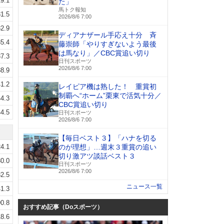
9.1
た」
馬トク報知
1.5
2026/8/6 7:00
2.9
ディアナザール手応え十分 斉
5.4
藤崇師「やりすぎないよう最後
は馬なり」／CBC賞追い切り
7.3
日刊スポーツ
2026/8/6 7:00
8.9
1.2
レイピア機は熟した！ 重賞初
制覇へ“ホーム”栗東で活気十分／
4.3
CBC賞追い切り
4.5
日刊スポーツ
2026/8/6 7:00
【毎日ベスト３】「ハナを切る
4.1
のが理想」…週末３重賞の追い
切り激アツ談話ベスト３
0.0
日刊スポーツ
2026/8/6 7:00
2.5
ニュース一覧
1.3
0.8
おすすめ記事（Doスポーツ）
8.6