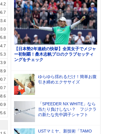
4.2
6.7
3.4
3.0
5.8
4.7
【日本勢2年連続の快挙】全英女子でメジャ
ー初制覇！桑木志帆プロのクラブセッティ
5.3
ングをチェック
3.9
8.9
ゆらゆら揺れるだけ！簡単お腹
0.7
引き締めエクササイズ
0.7
8.6
「SPEEDER NX WHITE」なら
0.9
当たり負けしない？ フジクラ
5.6
の新たな先中調子シャフト
USTマミヤ、新技術「TAMO
1.5