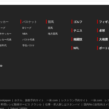
ッカー
バスケット
競馬
ゴルフ
フィギ
リーグ
Bリーグ
競馬
テニス
卓球
外サッカー
NBA
地方競馬
格闘技
大相撲
ッカー代表
バスケ代表
校年代
学生バスケ
NFL
ボート
to
kjapan
ホテル、旅館予約サイト 一休.com
レストラン予約サイト 一休.com レ
料理レシピ動画サービス クラシル
仕事・求人探しはスタンバイ
国内No.1女性向けメデ
st」
Yahoo! JAPAN