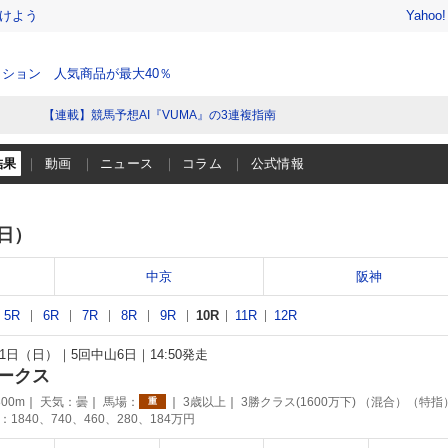
けよう
Yahoo
ション 人気商品が最大40％
【連載】競馬予想AI『VUMA』の3連複指南
結果
動画
ニュース
コラム
公式情報
（日）
中京
阪神
5R
6R
7R
8R
9R
10R
11R
12R
月21日（日）
5回中山6日
14:50発走
ークス
00m
天気：
曇
馬場：
3歳以上
3勝クラス(1600万下) （混合）（特指
重
1840、740、460、280、184万円