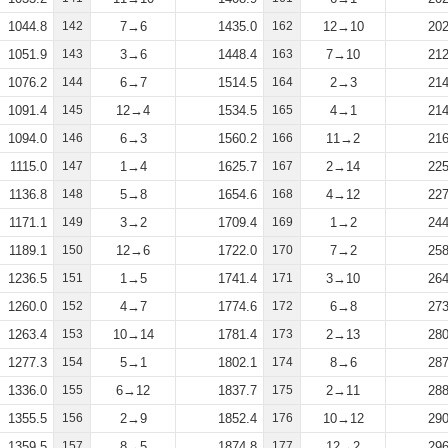
1044.8
142
7→6
1435.0
162
12→10
202
1051.9
143
3→6
1448.4
163
7→10
212
1076.2
144
6→7
1514.5
164
2→3
214
1091.4
145
12→4
1534.5
165
4→1
214
1094.0
146
6→3
1560.2
166
11→2
216
1115.0
147
1→4
1625.7
167
2→14
225
1136.8
148
5→8
1654.6
168
4→12
227
1171.1
149
3→2
1709.4
169
1→2
244
1189.1
150
12→6
1722.0
170
7→2
258
1236.5
151
1→5
1741.4
171
3→10
264
1260.0
152
4→7
1774.6
172
6→8
273
1263.4
153
10→14
1781.4
173
2→13
280
1277.3
154
5→1
1802.1
174
8→6
287
1336.0
155
6→12
1837.7
175
2→11
288
1355.5
156
2→9
1852.4
176
10→12
290
1359.5
157
8→5
1874.8
177
12→2
296