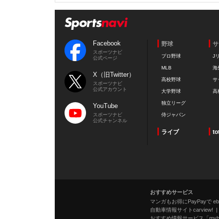
Facebook
野球
サ
スポーツナビ
プロ野球
J
公式ページ
MLB
海
X（旧Twitter）
高校野球
サ
スポーツナビ
公式アカウント
大学野球
高
独立リーグ
YouTube
スポーツナビ
侍ジャパン
公式チャンネル
ライブ
to
おすすめサービス
マンガもお得にPayPayで eboo
自動車情報サイトcarview!
おすすめ情報サービス「mybe