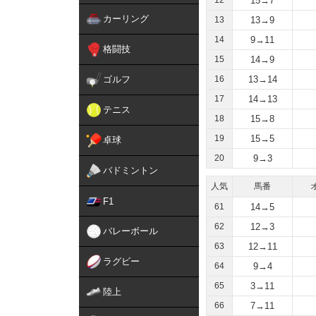
12
15→7
カーリング
13
13→9
14
9→11
格闘技
15
14→9
ゴルフ
16
13→14
17
14→13
テニス
18
15→8
19
15→5
卓球
20
9→3
バドミントン
人気
馬番
F1
61
14→5
62
12→3
バレーボール
63
12→11
ラグビー
64
9→4
65
3→11
陸上
66
7→11