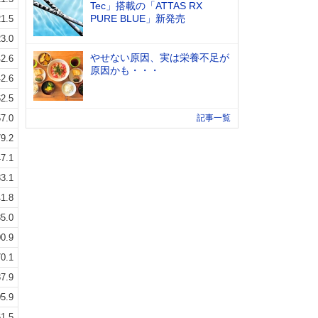
Tec」搭載の「ATTAS RX
PURE BLUE」新発売
1.5
3.0
やせない原因、実は栄養不足が
2.6
原因かも・・・
2.6
2.5
7.0
記事一覧
9.2
7.1
3.1
1.8
5.0
0.9
0.1
7.9
5.9
1.5