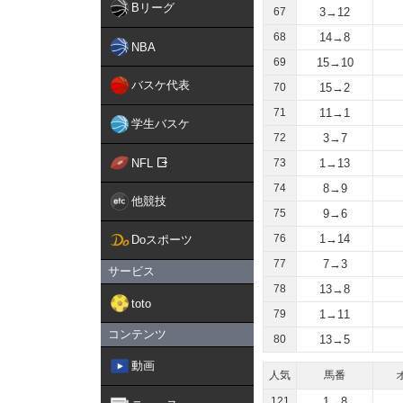
Bリーグ
67
3→12
68
14→8
NBA
69
15→10
バスケ代表
70
15→2
71
11→1
学生バスケ
72
3→7
NFL
73
1→13
74
8→9
他競技
75
9→6
76
1→14
Doスポーツ
77
7→3
サービス
78
13→8
toto
79
1→11
コンテンツ
80
13→5
動画
人気
馬番
121
1→8