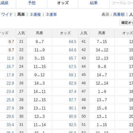
戦成績
予想
オッズ
結果
コースレコ
ワイド
馬単
３連複
３連単
表示：
馬番順
人
確定オ
オッズ
人気
馬番
オッズ
人気
馬番
オッズ
9.7
21
9→7
64.5
41
7→15
12
9.7
22
11→9
64.6
42
14→12
15
11.0
23
3→15
65.7
43
12→13
15
16.7
24
11→15
67.5
44
9→8
17
17.8
25
9→12
69.1
45
14→7
17
22.9
26
14→3
82.9
46
12→14
17
23.4
27
14→11
87.4
47
1→9
18
25.8
28
12→15
87.7
48
13→7
18
27.9
29
13→11
90.1
49
15→6
19
29.6
30
13→3
90.9
50
13→1
20
33.4
31
11→14
92.5
51
1→15
21