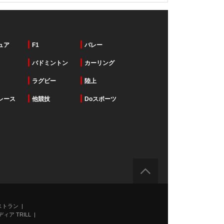
ュア
F1
バレー
バドミントン
カーリング
ラグビー
陸上
レース
他競技
Doスポーツ
ストラン
ィア TRILL