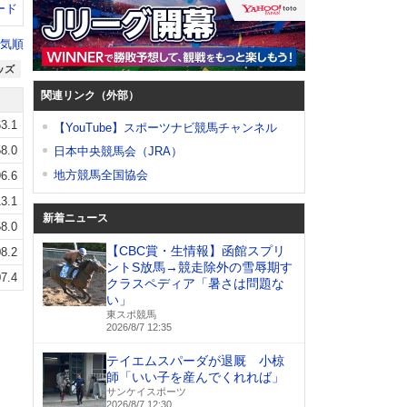
ード
気順
ッズ
関連リンク（外部）
3.1
【YouTube】スポーツナビ競馬チャンネル
8.0
日本中央競馬会（JRA）
地方競馬全国協会
6.6
3.1
新着ニュース
8.0
【CBC賞・生情報】函館スプリ
8.2
ントS放馬→競走除外の雪辱期す
7.4
クラスペディア「暑さは問題な
い」
東スポ競馬
2026/8/7 12:35
テイエムスパーダが退厩 小椋
師「いい子を産んでくれれば」
サンケイスポーツ
2026/8/7 12:30