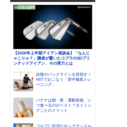
【2026年上半期アイアン座談会】「なんじ
ゃこりゃ？」識者が驚いたコブラの3Dプリ
ンテッドアイアン、その実力とは
自慢のバックラインを目指す！
HIITでおこなう「背中徹底トレ
ーニング」
バナナは朝・夜・運動前後、い
つ食べるのがベスト？タイミン
グごとのメリット
ゴルフに必須なキングマッスル