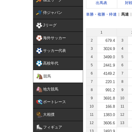
出馬表
対
侍ジャパン
単勝・複勝・枠連
馬連
Jリーグ
1
海外サッカー
2
679.4
3
3
3024.9
4
サッカー代表
4
3499.0
5
高校年代
5
2441.9
6
6
4149.2
7
競馬
7
220.1
8
地方競馬
8
991.2
9
9
3691.8
10
ボートレース
10
166.8
11
大相撲
11
1383.0
12
12
3606.6
13
フィギュア
13
2493.9