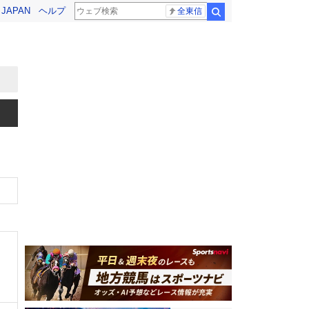
! JAPAN
ヘルプ
全東信
検索
、