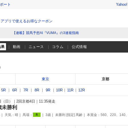
レポート
Yahoo
、アプリで使えるお得なクーポン
【連載】競馬予想AI『VUMA』の3連複指南
結果
動画
ニュース
コラム
公式情報
）
東京
京都
5R
6R
7R
8R
9R
10R
11R
12R
4日（日）
2回京都4日
11:35発走
歳未勝利
m
天気：
晴
馬場：
3歳
未勝利 [指定] 馬齢
本賞金：560、220、140
良