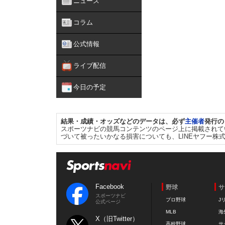
ニュース
コラム
公式情報
ライブ配信
今日の予定
結果・成績・オッズなどのデータは、必ず
主催者
発行の
スポーツナビの競馬コンテンツのページ上に掲載されて
づいて被ったいかなる損害についても、LINEヤフー株
Facebook
野球
サ
スポーツナビ
プロ野球
J
公式ページ
MLB
海
X（旧Twitter）
高校野球
サ