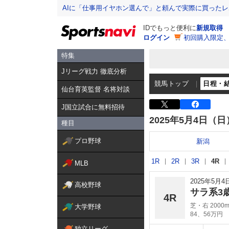
AIに「仕事用イヤホン選んで」と頼んで実際に買った
IDでもっと便利に
新規取得
ログイン
初回購入限定
特集
Jリーグ戦力 徹底分析
競馬トップ
日程・
仙台育英監督 名将対談
J国立試合に無料招待
2025年5月4日（日
種目
プロ野球
新潟
1R
2R
3R
4R
MLB
2025年5月
高校野球
サラ系3
4R
芝・右 2000
大学野球
84、56万円
独立リーグ