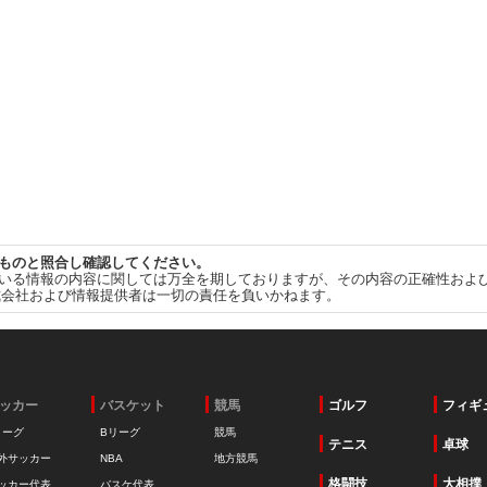
ものと照合し確認してください。
いる情報の内容に関しては万全を期しておりますが、その内容の正確性およ
式会社および情報提供者は一切の責任を負いかねます。
ッカー
バスケット
競馬
ゴルフ
フィギ
リーグ
Bリーグ
競馬
テニス
卓球
外サッカー
NBA
地方競馬
格闘技
大相撲
ッカー代表
バスケ代表