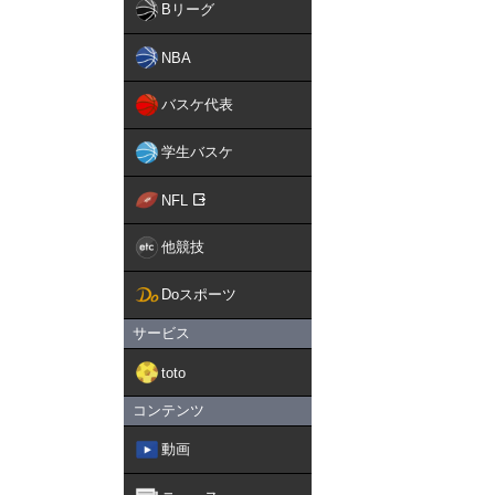
Bリーグ
NBA
バスケ代表
学生バスケ
NFL
他競技
Doスポーツ
サービス
toto
コンテンツ
動画