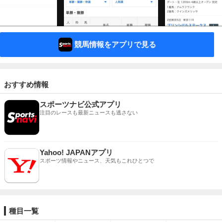
競馬情報をアプリで見る
おすすめ情報
スポーツナビ公式アプリ
注目のレースも最新ニュースも逃さない
Yahoo! JAPANアプリ
スポーツ情報やニュース、天気もこれひとつで
種目一覧