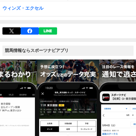
ウィンズ・エクセル
競馬情報ならスポーツナビアプリ