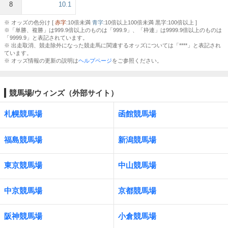
8
10.1
※ オッズの色分け [
赤字
:10倍未満
青字
:10倍以上100倍未満 黒字:100倍以上 ]
※「単勝、複勝」は999.9倍以上のものは「999.9」、「枠連」は9999.9倍以上のものは
「9999.9」と表記されています。
※ 出走取消、競走除外になった競走馬に関連するオッズについては「****」と表記され
ています。
※ オッズ情報の更新の説明は
ヘルプページ
をご参照ください。
競馬場/ウィンズ（外部サイト）
札幌競馬場
函館競馬場
福島競馬場
新潟競馬場
東京競馬場
中山競馬場
中京競馬場
京都競馬場
阪神競馬場
小倉競馬場