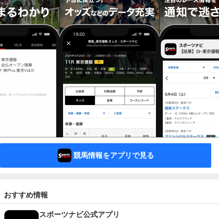
競馬情報をアプリで見る
おすすめ情報
スポーツナビ公式アプリ