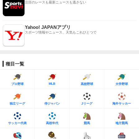
注目のレースも最新ニュースも逃さない
Yahoo! JAPANアプリ
スポーツ情報やニュース、天気もこれひとつで
種目一覧
MLB
プロ野球
高校野球
大学野球
独立リーグ
侍ジャパン
Jリーグ
海外サッカー
サッカー代表
高校年代
競馬
地方競馬