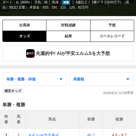
ダート・右 1800m
天気：
晴
馬場：
4歳以上
1勝クラス(500万下) （混
稍重
合）[指定] 定量
本賞金：820、330、210、120、82万円
出馬表
対戦成績
予想
オッズ
結果
コースレコード
先週的中! AIが平安エルムSを大予想
確定オッズ
2026/4/12 12:58
単勝・複勝
枠
馬
馬名
単勝
複勝
番
番
1
1
メイショウクモイ
46.7
4.6
-
9.7