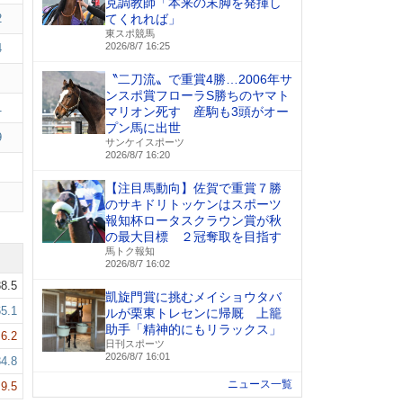
克調教師「本来の末脚を発揮し
2
てくれれば」
東スポ競馬
2026/8/7 16:25
4
〝二刀流〟で重賞4勝…2006年サ
ンスポ賞フローラS勝ちのヤマト
1
マリオン死す 産駒も3頭がオー
プン馬に出世
9
サンケイスポーツ
2026/8/7 16:20
【注目馬動向】佐賀で重賞７勝
のサキドリトッケンはスポーツ
報知杯ロータスクラウン賞が秋
の最大目標 ２冠奪取を目指す
馬トク報知
2026/8/7 16:02
8.5
凱旋門賞に挑むメイショウタバ
5.1
ルが栗東トレセンに帰厩 上籠
助手「精神的にもリラックス」
6.2
日刊スポーツ
2026/8/7 16:01
4.8
ニュース一覧
9.5