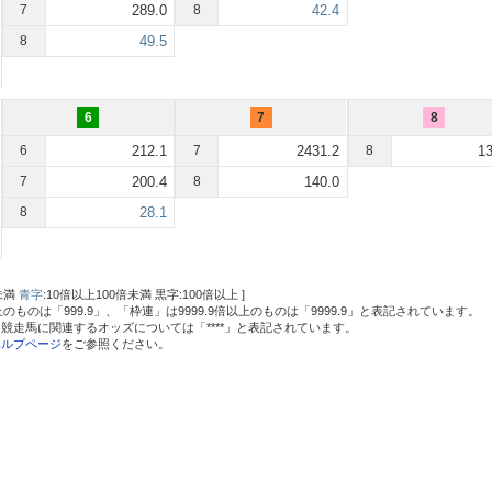
7
289.0
8
42.4
8
49.5
6
7
8
6
212.1
7
2431.2
8
13
7
200.4
8
140.0
8
28.1
未満
青字
:10倍以上100倍未満 黒字:100倍以上 ]
のものは「999.9」、「枠連」は9999.9倍以上のものは「9999.9」と表記されています。
競走馬に関連するオッズについては「****」と表記されています。
ヘルプページ
をご参照ください。