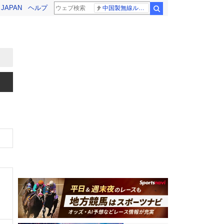
! JAPAN
ヘルプ
中国製無線ルーター
検索