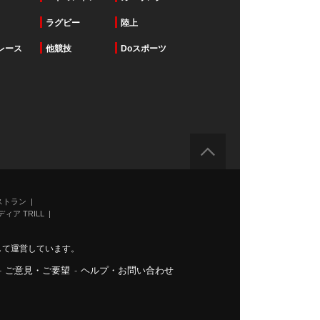
ラグビー
陸上
レース
他競技
Doスポーツ
ストラン
ィア TRILL
力して運営しています。
-
ご意見・ご要望
-
ヘルプ・お問い合わせ