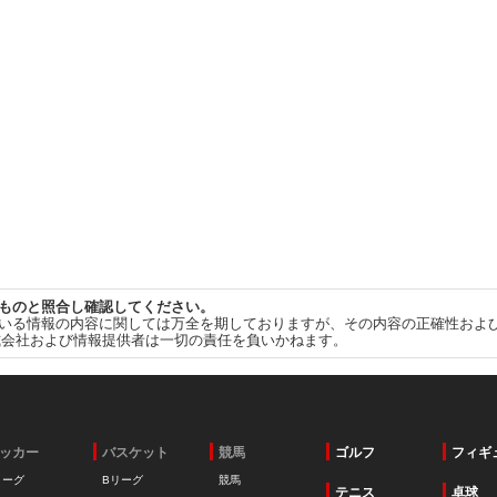
ものと照合し確認してください。
いる情報の内容に関しては万全を期しておりますが、その内容の正確性およ
式会社および情報提供者は一切の責任を負いかねます。
ッカー
バスケット
競馬
ゴルフ
フィギ
リーグ
Bリーグ
競馬
テニス
卓球