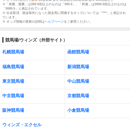
※「単勝、複勝」は999.9倍以上のものは「999.9」、「枠連」は9999.9倍以上のものは
「9999.9」と表記されています。
※ 出走取消、競走除外になった競走馬に関連するオッズについては「****」と表記され
ています。
※ オッズ情報の更新の説明は
ヘルプページ
をご参照ください。
競馬場/ウィンズ（外部サイト）
札幌競馬場
函館競馬場
福島競馬場
新潟競馬場
東京競馬場
中山競馬場
中京競馬場
京都競馬場
阪神競馬場
小倉競馬場
ウィンズ・エクセル