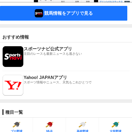
競馬情報をアプリで見る
おすすめ情報
スポーツナビ公式アプリ
注目のレースも最新ニュースも逃さない
Yahoo! JAPANアプリ
スポーツ情報やニュース、天気もこれひとつで
種目一覧
MLB
プロ野球
高校野球
大学野球