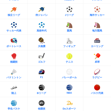
独立リーグ
侍ジャパン
Jリーグ
海外サッカー
サッカー代表
高校年代
競馬
地方競馬
ボートレース
大相撲
フィギュア
カーリング
格闘技
ゴルフ
テニス
卓球
F1
バドミントン
バレーボール
ラグビー
NBA
陸上
Bリーグ
バスケ代表
学生バスケ
他競技
Doスポーツ