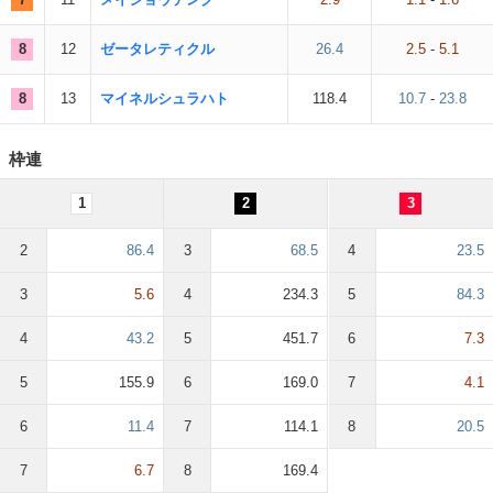
8
12
ゼータレティクル
26.4
2.5
-
5.1
8
13
マイネルシュラハト
118.4
10.7
-
23.8
枠連
1
2
3
2
86.4
3
68.5
4
23.5
3
5.6
4
234.3
5
84.3
4
43.2
5
451.7
6
7.3
5
155.9
6
169.0
7
4.1
6
11.4
7
114.1
8
20.5
7
6.7
8
169.4