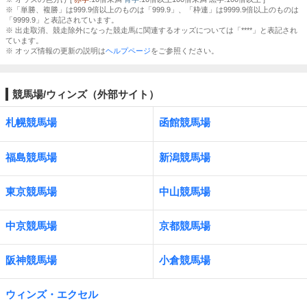
※「単勝、複勝」は999.9倍以上のものは「999.9」、「枠連」は9999.9倍以上のものは
「9999.9」と表記されています。
※ 出走取消、競走除外になった競走馬に関連するオッズについては「****」と表記され
ています。
※ オッズ情報の更新の説明は
ヘルプページ
をご参照ください。
競馬場/ウィンズ（外部サイト）
札幌競馬場
函館競馬場
福島競馬場
新潟競馬場
東京競馬場
中山競馬場
中京競馬場
京都競馬場
阪神競馬場
小倉競馬場
ウィンズ・エクセル