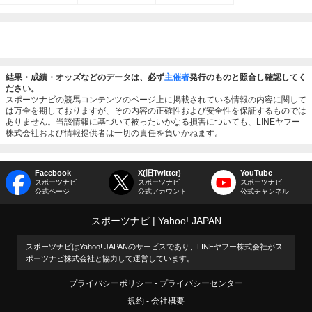
結果・成績・オッズなどのデータは、必ず
主催者
発行のものと照合し確認してく
ださい。
スポーツナビの競馬コンテンツのページ上に掲載されている情報の内容に関して
は万全を期しておりますが、その内容の正確性および安全性を保証するものでは
ありません。当該情報に基づいて被ったいかなる損害についても、LINEヤフー
株式会社および情報提供者は一切の責任を負いかねます。
Facebook
X(旧Twitter)
YouTube
スポーツナビ
スポーツナビ
スポーツナビ
公式ページ
公式アカウント
公式チャンネル
スポーツナビ
Yahoo! JAPAN
スポーツナビはYahoo! JAPANのサービスであり、LINEヤフー株式会社がス
ポーツナビ株式会社と協力して運営しています。
プライバシーポリシー
プライバシーセンター
規約
会社概要