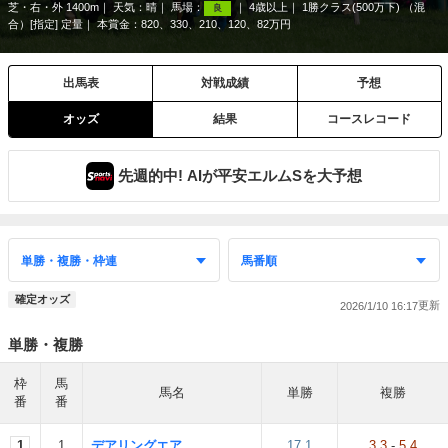
芝・右・外 1400m
天気：
晴
馬場：
4歳以上
1勝クラス(500万下) （混
良
合）[指定] 定量
本賞金：820、330、210、120、82万円
出馬表
対戦成績
予想
オッズ
結果
コースレコード
先週的中! AIが平安エルムSを大予想
確定オッズ
2026/1/10 16:17
単勝・複勝
枠
馬
馬名
単勝
複勝
番
番
1
1
デアリングエア
17.1
3.3
-
5.4