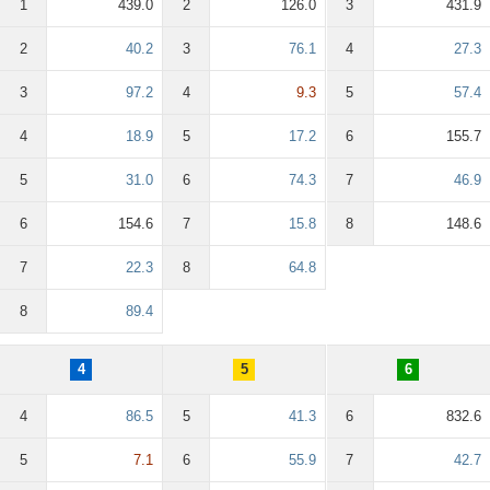
1
439.0
2
126.0
3
431.9
2
40.2
3
76.1
4
27.3
3
97.2
4
9.3
5
57.4
4
18.9
5
17.2
6
155.7
5
31.0
6
74.3
7
46.9
6
154.6
7
15.8
8
148.6
7
22.3
8
64.8
8
89.4
4
5
6
4
86.5
5
41.3
6
832.6
5
7.1
6
55.9
7
42.7