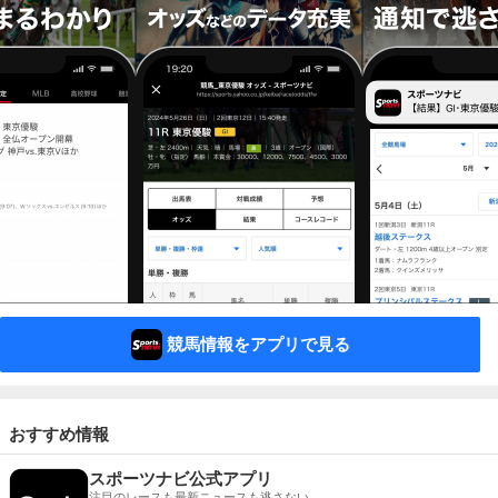
競馬情報をアプリで見る
おすすめ情報
スポーツナビ公式アプリ
注目のレースも最新ニュースも逃さない