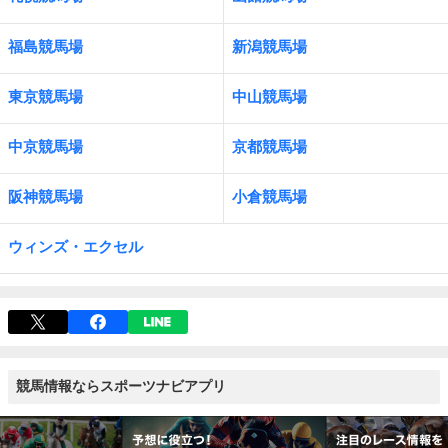
福島競馬場
新潟競馬場
東京競馬場
中山競馬場
中京競馬場
京都競馬場
阪神競馬場
小倉競馬場
ウィンズ・エクセル
競馬情報ならスポーツナビアプリ