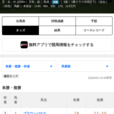
芝・右・外 2200m
天気：
曇
馬場：
3歳
1勝クラス(500万下) （混合）
稍重
（特指） 馬齢
本賞金：1140、460、290、170、114万円
出馬表
対戦成績
予想
オッズ
結果
コースレコード
無料アプリで競馬情報をチェックする
確定オッズ
2026/4/4 14:44
単勝・複勝
枠
馬
馬名
単勝
複勝
番
番
1
1
ブラウンバナナ
7.8
2.2
-
3.0