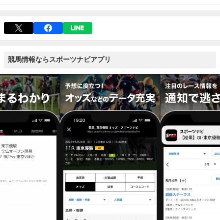
競馬情報ならスポーツナビアプリ