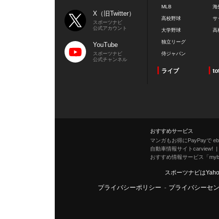
MLB
海
X（旧Twitter）
高校野球
サ
スポーツナビ
公式アカウント
大学野球
高
独立リーグ
YouTube
スポーツナビ
侍ジャパン
公式チャンネル
ライブ
to
おすすめサービス
マンガもお得にPayPayで eboo
自動車情報サイトcarview!
おすすめ情報サービス「mybe
スポーツナビはYah
プライバシーポリシー
-
プライバシーセ