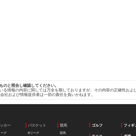
ものと照合し確認してください。
いる情報の内容に関しては万全を期しておりますが、その内容の正確性およ
式会社および情報提供者は一切の責任を負いかねます。
ッカー
バスケット
競馬
ゴルフ
フィギ
リーグ
Bリーグ
競馬