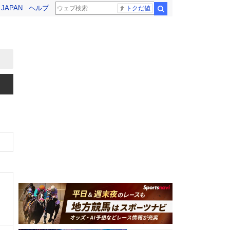
! JAPAN
ヘルプ
トクだ値
検索