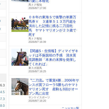
の夏に本格化
7
馬トク報知
2026/8/7 17:00
０８年の東海Ｓで衝撃の単勝万
9
馬券Ｖ ３連単５１３万円超を
演出した記憶に残る二刀流牝
9
馬 ヤマトマリオンが２３歳で
死す
馬トク報知
2026/8/7 16:39
【関越S・生情報】ディマイザキ
ッドは不振脱却の予感 清水英
克調教師「本来の末脚を発揮し
てくれれば」
東スポ競馬
2026/8/7 16:25
〝二刀流〟で重賞4勝…2006年サ
ンスポ賞フローラS勝ちのヤマト
6.3
マリオン死す 産駒も3頭がオー
4.5
プン馬に出世
サンケイスポーツ
7.3
2026/8/7 16:20
8.0
ニュース一覧