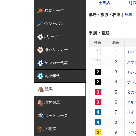
出馬表
対
独立リーグ
単勝・複勝・枠連
馬連
侍ジャパン
単勝・複勝
Jリーグ
枠番
馬番
海外サッカー
1
1
ルベ
1
2
アオ
サッカー代表
2
3
ルシ
高校年代
2
4
サト
競馬
3
5
タカ
3
6
アル
地方競馬
4
7
ベイ
ボートレース
4
8
トッ
大相撲
5
9
ドウ