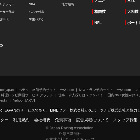
テニス
卓球
外サッカー
NBA
地方競馬
格闘技
大相撲
ッカー代表
バスケ代表
校年代
学生バスケ
NFL
ボート
to
kjapan
ホテル、旅館予約サイト 一休.com
レストラン予約サイト 一休.com レ
料理レシピ動画サービス クラシル
仕事・求人探しはスタンバイ
国内No.1女性向けメデ
st」
Yahoo! JAPAN
oo! JAPANのサービスであり、LINEヤフー株式会社がスポーツナビ株式会社と協
ンター
-
利用規約
-
会社概要
-
免責事項
-
広告掲載について
-
スタッフ募集
© Japan Racing Association.
© 毎日新聞社
© 株式会社グラッドキューブ