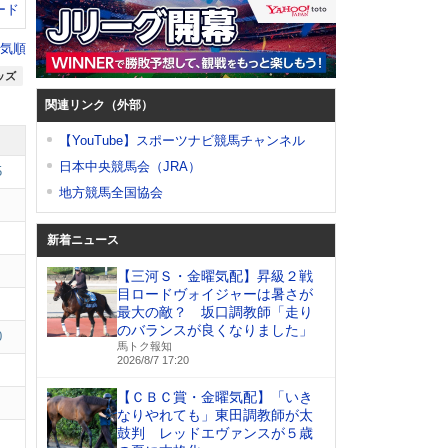
ード
気順
ッズ
関連リンク（外部）
【YouTube】スポーツナビ競馬チャンネル
日本中央競馬会（JRA）
5
地方競馬全国協会
新着ニュース
【三河Ｓ・金曜気配】昇級２戦
目ロードヴォイジャーは暑さが
最大の敵？ 坂口調教師「走り
のバランスが良くなりました」
0
馬トク報知
2026/8/7 17:20
【ＣＢＣ賞・金曜気配】「いき
なりやれても」東田調教師が太
鼓判 レッドエヴァンスが５歳