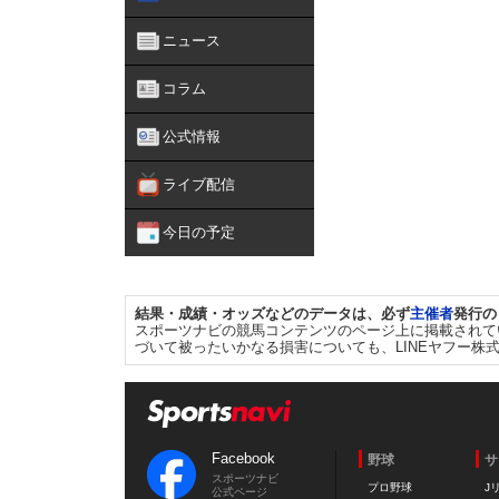
ニュース
コラム
公式情報
ライブ配信
今日の予定
結果・成績・オッズなどのデータは、必ず
主催者
発行の
スポーツナビの競馬コンテンツのページ上に掲載されて
づいて被ったいかなる損害についても、LINEヤフー株
Facebook
野球
サ
スポーツナビ
プロ野球
J
公式ページ