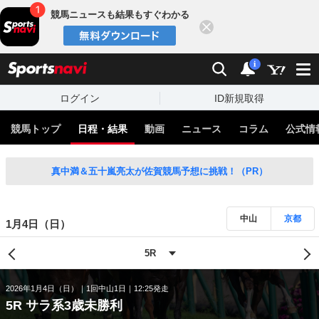
競馬ニュースも結果もすぐわかる
閉じる
スポーツナビ
検索
通知
i
ログイン
ID新規取得
競馬トップ
日程・結果
動画
ニュース
コラム
公式情
真中満＆五十嵐亮太が佐賀競馬予想に挑戦！（PR）
中山
京都
1月4日（日）
2026年1月4日（日）
1回中山1日
12:25発走
5R サラ系3歳未勝利