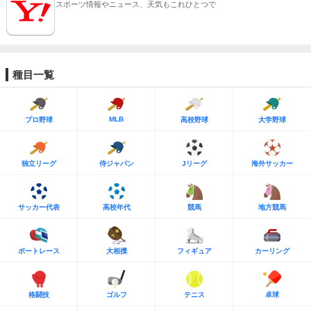
スポーツ情報やニュース、天気もこれひとつで
種目一覧
MLB
プロ野球
高校野球
大学野球
独立リーグ
侍ジャパン
Jリーグ
海外サッカー
サッカー代表
高校年代
競馬
地方競馬
ボートレース
大相撲
フィギュア
カーリング
格闘技
ゴルフ
テニス
卓球