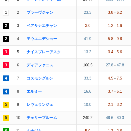
1
2
ブラーヴジャン
23.3
3.8
-
6.2
2
3
ベアサナエチャン
3.0
1.2
-
1.6
2
4
モウエエデショー
41.9
5.8
-
9.6
3
5
ナイスプレーアスク
13.2
3.4
-
5.6
3
6
ディアファニス
166.5
27.8
-
47.8
4
7
コスモシグルン
33.3
4.5
-
7.5
4
8
エルミー
16.6
3.7
-
6.1
5
9
レヴェランジェ
10.0
2.1
-
3.2
5
10
チェリーブルーム
240.2
46.6
-
80.3
6
11
ミナヅキ
5.9
1.7
-
2.6