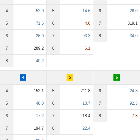
4
52.0
5
14.6
6
26.0
5
71.5
6
4.6
7
319.1
6
26.0
7
93.3
8
34.0
7
289.2
8
6.1
8
40.2
4
5
6
4
152.1
5
711.8
6
24.3
5
48.0
6
18.7
7
92.3
6
17.2
7
218.4
8
7.3
7
194.7
8
22.4