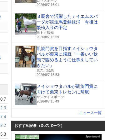
日刊スポーツ
2026/8/7 16:01
３厩舎で活躍したテイエムスパ
9
ーダが競走馬登録抹消 今後は
繁殖入りの予定
馬トク報知
2026/8/7 15:59
凱旋門賞を目指すメイショウタ
バルが栗東に帰厩「一番いい状
8
態で臨めるように仕事をしてい
きたい」
東スポ競馬
2026/8/7 15:53
メイショウタバルが凱旋門賞に
向けて栗東トレセンに帰厩
サンケイスポーツ
0.7
2026/8/7 15:49
2.3
ニュース一覧
7.4
2.2
おすすめ記事（Doスポーツ）
5.3