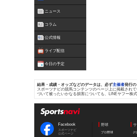
ニュース
コラム
公式情報
ライブ配信
今日の予定
結果・成績・オッズなどのデータは、必ず
主催者
発行の
スポーツナビの競馬コンテンツのページ上に掲載されて
づいて被ったいかなる損害についても、LINEヤフー株
Facebook
野球
サ
スポーツナビ
プロ野球
J
公式ページ