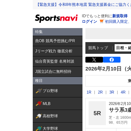
【緊急支援】令和8年熊本地震 緊急支援募金にご協力く
IDでもっと便利に
新規取得
ログイン
初回購入限定
特集
燕OB 競馬予想挑む/PR
競馬トップ
日程・
Jリーグ戦力 徹底分析
仙台育英監督 名将対談
2026年2月10日（
J国立試合に無料招待
種目
プロ野球
1R
2R
3R
4R
MLB
2026年2月
サラ系3
5R
高校野球
芝・左 1600
98、65万円
大学野球