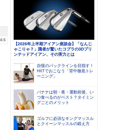
4.6
【2026年上半期アイアン座談会】「なんじ
ゃこりゃ？」識者が驚いたコブラの3Dプリ
ンテッドアイアン、その実力とは
自慢のバックラインを目指す！
HIITでおこなう「背中徹底トレ
ーニング」
バナナは朝・夜・運動前後、い
つ食べるのがベスト？タイミン
グごとのメリット
ゴルフに必須なキングマッスル
とクイーンマッスルの鍛え方