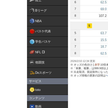
陸上
6
62.5
7
69.0
Bリーグ
8
107.2
NBA
5
バスケ代表
5
63.7
6
15.5
学生バスケ
7
18.7
NFL
8
62.5
2026/2/10 12:34 更新
他競技
※ オッズの色分け [
赤字
:10倍
※「単勝、複勝」は999.9倍以上
※ 出走取消、競走除外になった
Doスポーツ
※ オッズ情報の更新の説明は
サービス
toto
コンテンツ
動画