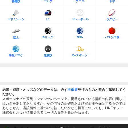
格闘技
ゴルフ
テニス
卓球
F1
バドミントン
バレーボール
ラグビー
NBA
陸上
Bリーグ
バスケ代表
学生バスケ
他競技
Doスポーツ
結果・成績・オッズなどのデータは、必ず
主催者
発行のものと照合し確認してく
ださい。
スポーツナビの競馬コンテンツのページ上に掲載されている情報の内容に関して
は万全を期しておりますが、その内容の正確性および安全性を保証するものでは
ありません。当該情報に基づいて被ったいかなる損害についても、LINEヤフー
株式会社および情報提供者は一切の責任を負いかねます。