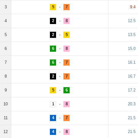
3
5
-
7
9.4
4
2
-
8
12.5
5
2
-
5
13.5
6
6
-
8
15.0
7
6
-
7
16.1
8
2
-
7
16.7
9
5
-
6
17.2
10
1
-
8
20.3
11
4
-
7
21.5
12
4
-
8
21.5