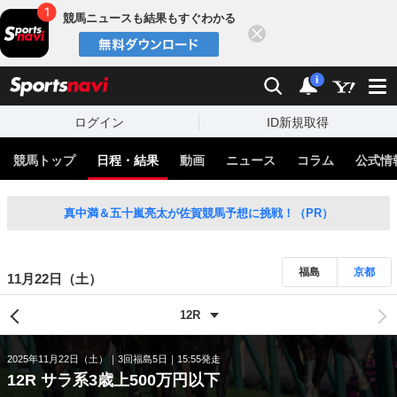
競馬ニュースも結果もすぐわかる
閉じる
スポーツナビ
検索
通知
i
ログイン
ID新規取得
競馬トップ
日程・結果
動画
ニュース
コラム
公式情
真中満＆五十嵐亮太が佐賀競馬予想に挑戦！（PR）
福島
京都
11月22日（土）
2025年11月22日（土）
3回福島5日
15:55発走
12R サラ系3歳上500万円以下