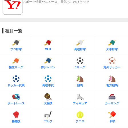
スポーツ情報やニュース、天気もこれひとつで
種目一覧
MLB
プロ野球
高校野球
大学野球
独立リーグ
侍ジャパン
Jリーグ
海外サッカー
サッカー代表
高校年代
競馬
地方競馬
ボートレース
大相撲
フィギュア
カーリング
格闘技
ゴルフ
テニス
卓球