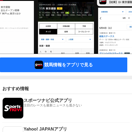
競馬情報をアプリで見る
おすすめ情報
スポーツナビ公式アプリ
注目のレースも最新ニュースも逃さない
Yahoo! JAPANアプリ