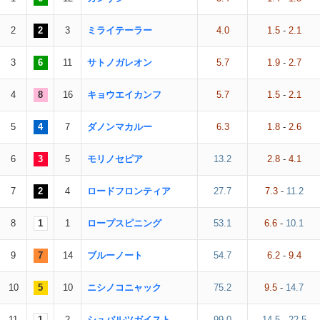
2
2
3
ミライテーラー
4.0
1.5
-
2.1
3
6
11
サトノガレオン
5.7
1.9
-
2.7
4
8
16
キョウエイカンフ
5.7
1.5
-
2.1
5
4
7
ダノンマカルー
6.3
1.8
-
2.6
6
3
5
モリノセピア
13.2
2.8
-
4.1
7
2
4
ロードフロンティア
27.7
7.3
-
11.2
8
1
1
ロープスピニング
53.1
6.6
-
10.1
9
7
14
ブルーノート
54.7
6.2
-
9.4
10
5
10
ニシノコニャック
75.2
9.5
-
14.7
11
1
2
シュバルツガイスト
99.0
14.5
-
22.5