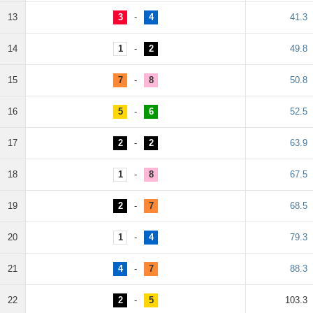
13
3
-
4
41.3
14
1
-
2
49.8
15
7
-
8
50.8
16
5
-
6
52.5
17
2
-
2
63.9
18
1
-
8
67.5
19
2
-
7
68.5
20
1
-
4
79.3
21
4
-
7
88.3
22
2
-
5
103.3