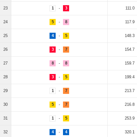
23
1
-
3
111.0
24
5
-
8
117.9
25
4
-
5
148.3
26
3
-
7
154.7
27
8
-
8
159.7
28
3
-
5
199.4
29
1
-
7
213.7
30
5
-
7
216.8
31
1
-
5
253.9
32
4
-
4
320.1