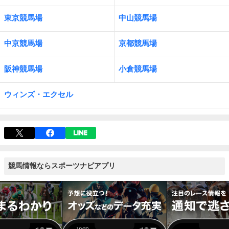
東京競馬場
中山競馬場
中京競馬場
京都競馬場
阪神競馬場
小倉競馬場
ウィンズ・エクセル
競馬情報ならスポーツナビアプリ