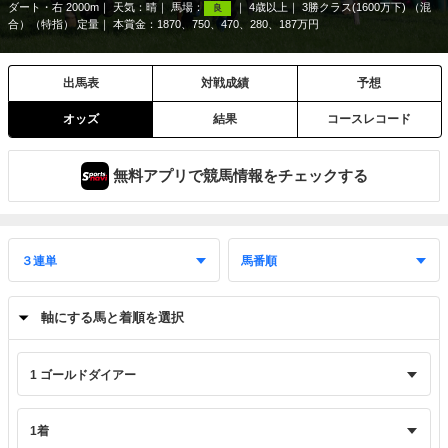
ダート・右 2000m
天気：
晴
馬場：
4歳以上
3勝クラス(1600万下) （混
良
合）（特指） 定量
本賞金：1870、750、470、280、187万円
出馬表
対戦成績
予想
オッズ
結果
コースレコード
無料アプリで競馬情報をチェックする
軸にする馬と着順を選択