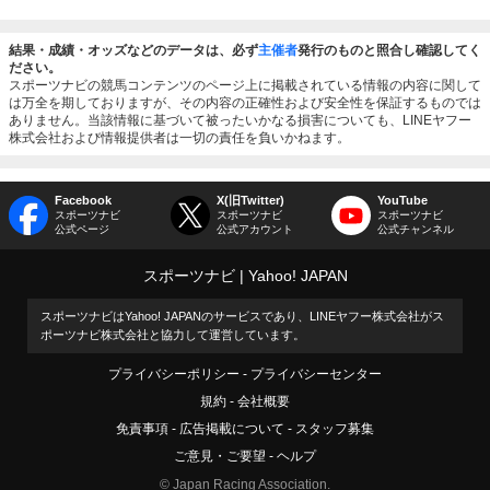
結果・成績・オッズなどのデータは、必ず
主催者
発行のものと照合し確認してく
ださい。
スポーツナビの競馬コンテンツのページ上に掲載されている情報の内容に関して
は万全を期しておりますが、その内容の正確性および安全性を保証するものでは
ありません。当該情報に基づいて被ったいかなる損害についても、LINEヤフー
株式会社および情報提供者は一切の責任を負いかねます。
Facebook
X(旧Twitter)
YouTube
スポーツナビ
スポーツナビ
スポーツナビ
公式ページ
公式アカウント
公式チャンネル
スポーツナビ
Yahoo! JAPAN
スポーツナビはYahoo! JAPANのサービスであり、LINEヤフー株式会社がス
ポーツナビ株式会社と協力して運営しています。
プライバシーポリシー
プライバシーセンター
規約
会社概要
免責事項
広告掲載について
スタッフ募集
ご意見・ご要望
ヘルプ
© Japan Racing Association.