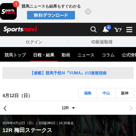
競馬ニュースも結果もすぐわかる
閉じる
スポーツナビ
検索
通知
i
ログイン
ID新規取得
競馬トップ
日程・結果
動画
ニュース
コラム
公式情
【連載】競馬予想AI『VUMA』の3連複指南
福島
中山
阪神
4月12日（日）
2026年4月12日（日）
2回阪神6日
16:30発走
12R 梅田ステークス