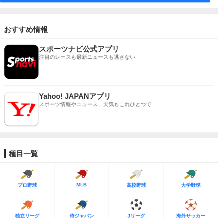
おすすめ情報
スポーツナビ公式アプリ
注目のレースも最新ニュースも逃さない
Yahoo! JAPANアプリ
スポーツ情報やニュース、天気もこれひとつで
種目一覧
MLB
プロ野球
高校野球
大学野球
独立リーグ
侍ジャパン
Jリーグ
海外サッカー