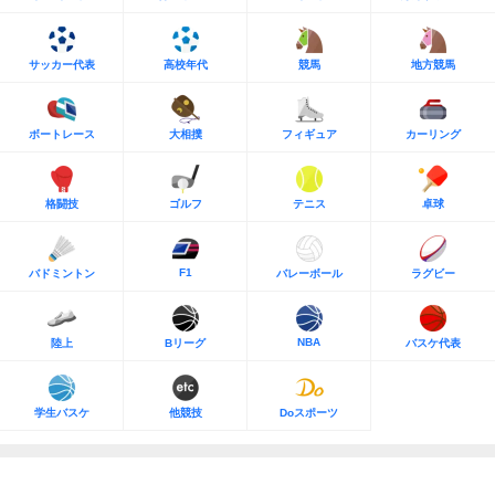
サッカー代表
高校年代
競馬
地方競馬
ボートレース
大相撲
フィギュア
カーリング
格闘技
ゴルフ
テニス
卓球
F1
バドミントン
バレーボール
ラグビー
NBA
陸上
Bリーグ
バスケ代表
学生バスケ
他競技
Doスポーツ