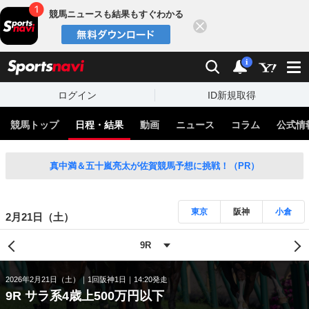
競馬ニュースも結果もすぐわかる
閉じる
スポーツナビ
検索
通知
i
ログイン
ID新規取得
競馬トップ
日程・結果
動画
ニュース
コラム
公式情
真中満＆五十嵐亮太が佐賀競馬予想に挑戦！（PR）
東京
阪神
小倉
2月21日（土）
2026年2月21日（土）
1回阪神1日
14:20発走
9R サラ系4歳上500万円以下