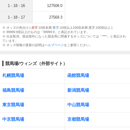
1 - 18 - 16
127508.0
1 - 18 - 17
27569.3
※ オッズの色分け [
赤字
:10倍未満
青字
:10倍以上100倍未満 黒字:100倍以上 ]
※ 99999.9倍以上のものは「99999.9」と表記されています。
※ 出走取消、競走除外になった競走馬に関連するオッズについては「****」と表記され
ています。
※ オッズ情報の更新の説明は
ヘルプページ
をご参照ください。
競馬場/ウィンズ（外部サイト）
札幌競馬場
函館競馬場
福島競馬場
新潟競馬場
東京競馬場
中山競馬場
中京競馬場
京都競馬場