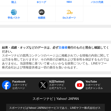
NBA
陸上
Bリーグ
バスケ代表
学生バスケ
他競技
Doスポーツ
結果・成績・オッズなどのデータは、必ず
主催者
発行のものと照合し確認してく
ださい。
スポーツナビの競馬コンテンツのページ上に掲載されている情報の内容に関して
は万全を期しておりますが、その内容の正確性および安全性を保証するものでは
ありません。当該情報に基づいて被ったいかなる損害についても、LINEヤフー
株式会社および情報提供者は一切の責任を負いかねます。
Facebook
X(旧Twitter)
YouTube
スポーツナビ
スポーツナビ
スポーツナビ
公式ページ
公式アカウント
公式チャンネル
スポーツナビ
Yahoo! JAPAN
スポーツナビはYahoo! JAPANのサービスであり、LINEヤフー株式会社がス