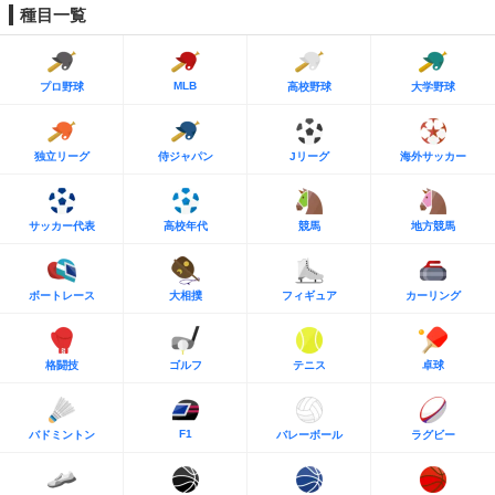
種目一覧
MLB
プロ野球
高校野球
大学野球
独立リーグ
侍ジャパン
Jリーグ
海外サッカー
サッカー代表
高校年代
競馬
地方競馬
ボートレース
大相撲
フィギュア
カーリング
格闘技
ゴルフ
テニス
卓球
F1
バドミントン
バレーボール
ラグビー