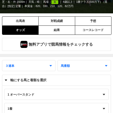
芝・右・外 1600m
天気：
晴
馬場：
4歳以上
1勝クラス(500万下) （混
良
合）[指定] 定量
本賞金：820、330、210、120、82万円
出馬表
対戦成績
予想
オッズ
結果
コースレコード
無料アプリで競馬情報をチェックする
軸にする馬と着順を選択