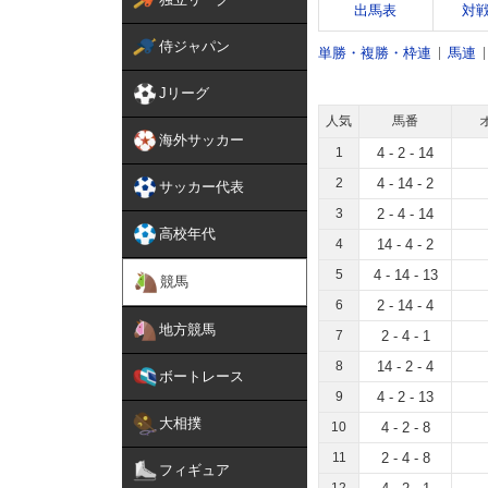
出馬表
対
侍ジャパン
単勝・複勝・枠連
馬連
Jリーグ
人気
馬番
海外サッカー
1
4 - 2 - 14
2
4 - 14 - 2
サッカー代表
3
2 - 4 - 14
高校年代
4
14 - 4 - 2
5
4 - 14 - 13
競馬
6
2 - 14 - 4
地方競馬
7
2 - 4 - 1
8
14 - 2 - 4
ボートレース
9
4 - 2 - 13
大相撲
10
4 - 2 - 8
11
2 - 4 - 8
フィギュア