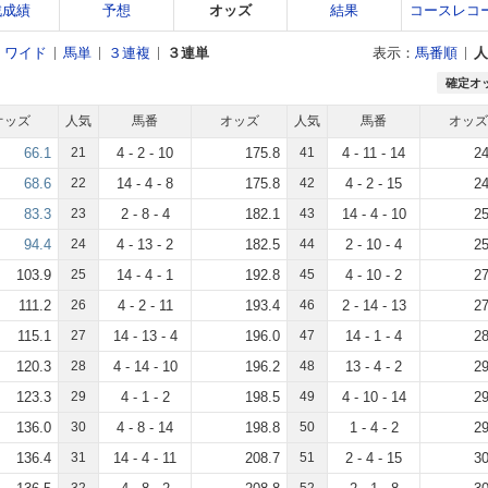
戦成績
予想
オッズ
結果
コースレコ
ワイド
馬単
３連複
３連単
表示：
馬番順
人
確定オ
オッズ
人気
馬番
オッズ
人気
馬番
オッズ
66.1
21
4 - 2 - 10
175.8
41
4 - 11 - 14
24
68.6
22
14 - 4 - 8
175.8
42
4 - 2 - 15
24
83.3
23
2 - 8 - 4
182.1
43
14 - 4 - 10
25
94.4
24
4 - 13 - 2
182.5
44
2 - 10 - 4
25
103.9
25
14 - 4 - 1
192.8
45
4 - 10 - 2
27
111.2
26
4 - 2 - 11
193.4
46
2 - 14 - 13
27
115.1
27
14 - 13 - 4
196.0
47
14 - 1 - 4
28
120.3
28
4 - 14 - 10
196.2
48
13 - 4 - 2
29
123.3
29
4 - 1 - 2
198.5
49
4 - 10 - 14
29
136.0
30
4 - 8 - 14
198.8
50
1 - 4 - 2
29
136.4
31
14 - 4 - 11
208.7
51
2 - 4 - 15
30