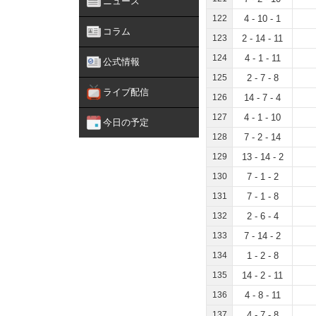
ニュース
122
4 - 10 - 1
コラム
123
2 - 14 - 11
124
4 - 1 - 11
公式情報
125
2 - 7 - 8
ライブ配信
126
14 - 7 - 4
127
4 - 1 - 10
今日の予定
128
7 - 2 - 14
129
13 - 14 - 2
130
7 - 1 - 2
131
7 - 1 - 8
132
2 - 6 - 4
133
7 - 14 - 2
134
1 - 2 - 8
135
14 - 2 - 11
136
4 - 8 - 11
137
4 - 7 - 8