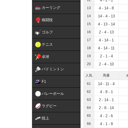
12
4 - 2 - 1
カーリング
13
4 - 14 - 8
14
14 - 4 - 13
格闘技
15
4 - 13 - 14
ゴルフ
16
2 - 4 - 13
17
4 - 14 - 1
テニス
18
4 - 14 - 11
19
2 - 1 - 4
卓球
20
2 - 4 - 10
バドミントン
人気
馬番
F1
61
14 - 11 - 4
62
4 - 8 - 1
バレーボール
63
2 - 14 - 1
ラグビー
64
2 - 8 - 14
65
4 - 2 - 6
陸上
66
4 - 1 - 8