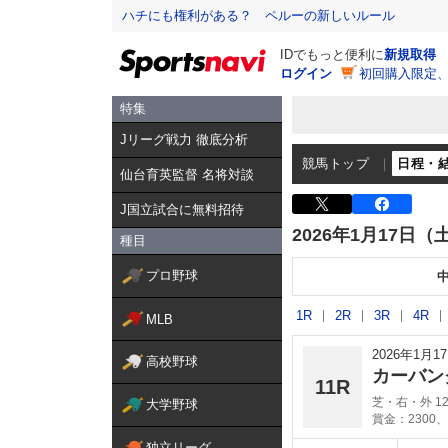
ハチにも権利がある？ ペルーの新しいルール
IDでもっと便利に
新規取得
ログイン
初回購入限定
特集
Jリーグ戦力 徹底分析
競馬トップ
日程・
仙台育英監督 名将対談
J国立試合に無料招待
2026年1月17日（
種目
プロ野球
1R
2R
3R
4R
MLB
2026年1月
高校野球
カーバン
11R
芝・右・外 12
大学野球
賞金：2300、
独立リーグ