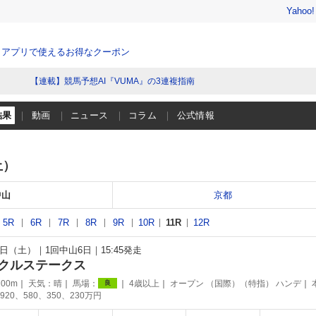
Yahoo
、アプリで使えるお得なクーポン
【連載】競馬予想AI『VUMA』の3連複指南
結果
動画
ニュース
コラム
公式情報
土）
中山
京都
5R
6R
7R
8R
9R
10R
11R
12R
17日（土）
1回中山6日
15:45発走
クルステークス
00m
天気：
晴
馬場：
4歳以上
オープン （国際）（特指） ハンデ
良
920、580、350、230万円