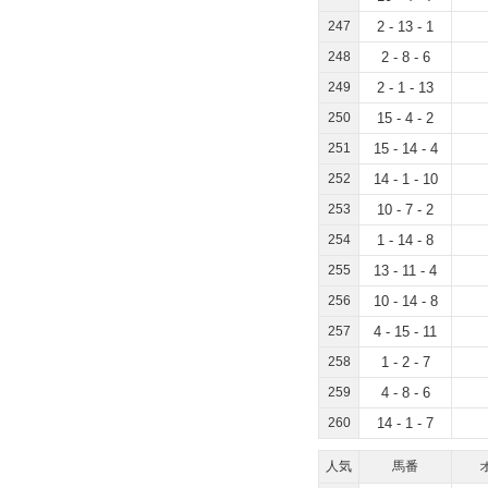
247
2 - 13 - 1
248
2 - 8 - 6
249
2 - 1 - 13
250
15 - 4 - 2
251
15 - 14 - 4
252
14 - 1 - 10
253
10 - 7 - 2
254
1 - 14 - 8
255
13 - 11 - 4
256
10 - 14 - 8
257
4 - 15 - 11
258
1 - 2 - 7
259
4 - 8 - 6
260
14 - 1 - 7
人気
馬番