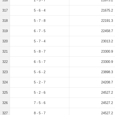
316
2 - 5 - 7
21675.2
317
5 - 6 - 4
21675.2
318
5 - 7 - 8
22191.3
319
6 - 7 - 5
22458.7
320
5 - 7 - 4
23013.2
321
5 - 8 - 7
23300.9
322
6 - 5 - 7
23300.9
323
5 - 6 - 2
23898.3
324
5 - 2 - 7
24208.7
325
5 - 2 - 6
24527.2
326
7 - 5 - 6
24527.2
327
8 - 5 - 7
24527.2