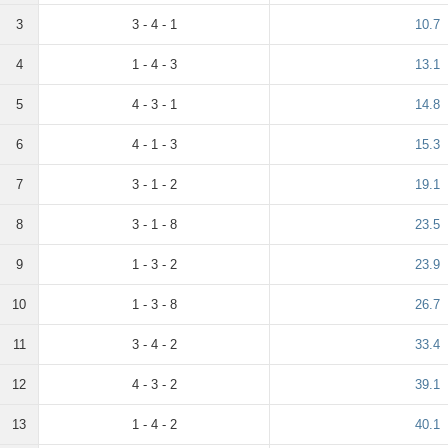
3
3 - 4 - 1
10.7
4
1 - 4 - 3
13.1
5
4 - 3 - 1
14.8
6
4 - 1 - 3
15.3
7
3 - 1 - 2
19.1
8
3 - 1 - 8
23.5
9
1 - 3 - 2
23.9
10
1 - 3 - 8
26.7
11
3 - 4 - 2
33.4
12
4 - 3 - 2
39.1
13
1 - 4 - 2
40.1