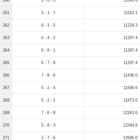
260
2 - 8 - 5
11095.6
261
5 - 1 - 7
11162.1
262
6 - 1 - 5
11229.3
263
5 - 4 - 2
11297.4
264
5 - 8 - 1
11297.4
265
6 - 7 - 8
11297.4
266
7 - 8 - 6
11436.0
267
5 - 2 - 4
11506.6
268
5 - 2 - 1
11873.0
269
7 - 6 - 8
12263.6
270
5 - 8 - 3
12344.8
271
2 - 7 - 6
12595.0