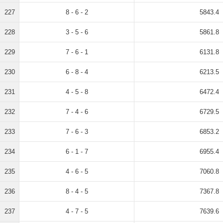
227
8 - 6 - 2
5843.4
228
3 - 5 - 6
5861.8
229
7 - 6 - 1
6131.8
230
6 - 8 - 4
6213.5
231
4 - 5 - 8
6472.4
232
7 - 4 - 6
6729.5
233
7 - 6 - 3
6853.2
234
6 - 1 - 7
6955.4
235
4 - 6 - 5
7060.8
236
8 - 4 - 5
7367.8
237
4 - 7 - 5
7639.6