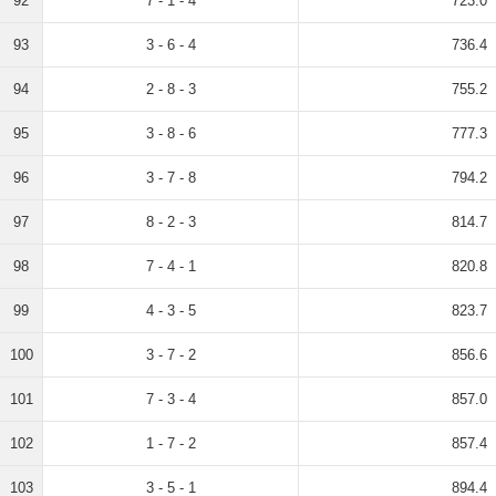
92
7 - 1 - 4
723.0
93
3 - 6 - 4
736.4
94
2 - 8 - 3
755.2
95
3 - 8 - 6
777.3
96
3 - 7 - 8
794.2
97
8 - 2 - 3
814.7
98
7 - 4 - 1
820.8
99
4 - 3 - 5
823.7
100
3 - 7 - 2
856.6
101
7 - 3 - 4
857.0
102
1 - 7 - 2
857.4
103
3 - 5 - 1
894.4