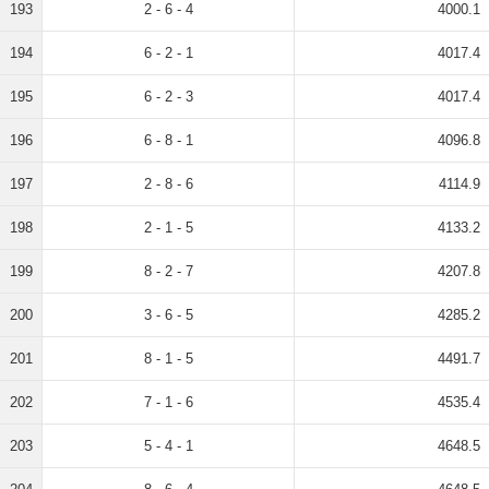
193
2 - 6 - 4
4000.1
194
6 - 2 - 1
4017.4
195
6 - 2 - 3
4017.4
196
6 - 8 - 1
4096.8
197
2 - 8 - 6
4114.9
198
2 - 1 - 5
4133.2
199
8 - 2 - 7
4207.8
200
3 - 6 - 5
4285.2
201
8 - 1 - 5
4491.7
202
7 - 1 - 6
4535.4
203
5 - 4 - 1
4648.5