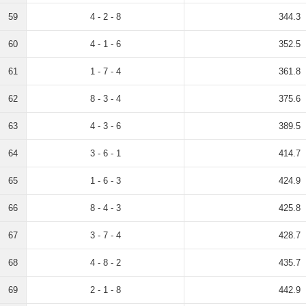
59
4 - 2 - 8
344.3
60
4 - 1 - 6
352.5
61
1 - 7 - 4
361.8
62
8 - 3 - 4
375.6
63
4 - 3 - 6
389.5
64
3 - 6 - 1
414.7
65
1 - 6 - 3
424.9
66
8 - 4 - 3
425.8
67
3 - 7 - 4
428.7
68
4 - 8 - 2
435.7
69
2 - 1 - 8
442.9