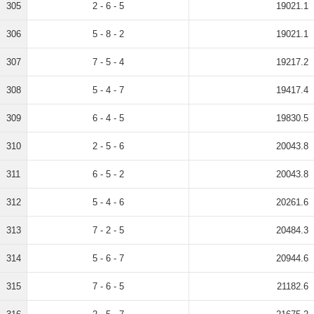
305
2 - 6 - 5
19021.1
306
5 - 8 - 2
19021.1
307
7 - 5 - 4
19217.2
308
5 - 4 - 7
19417.4
309
6 - 4 - 5
19830.5
310
2 - 5 - 6
20043.8
311
6 - 5 - 2
20043.8
312
5 - 4 - 6
20261.6
313
7 - 2 - 5
20484.3
314
5 - 6 - 7
20944.6
315
7 - 6 - 5
21182.6