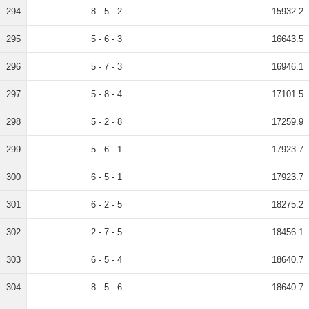
294
8 - 5 - 2
15932.2
295
5 - 6 - 3
16643.5
296
5 - 7 - 3
16946.1
297
5 - 8 - 4
17101.5
298
5 - 2 - 8
17259.9
299
5 - 6 - 1
17923.7
300
6 - 5 - 1
17923.7
301
6 - 2 - 5
18275.2
302
2 - 7 - 5
18456.1
303
6 - 5 - 4
18640.7
304
8 - 5 - 6
18640.7