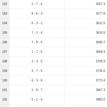
182
2 - 7 - 4
3557.3
183
8 - 6 - 3
3577.8
184
6 - 3 - 2
3612.5
185
7 - 2 - 4
3619.5
186
7 - 8 - 4
3640.7
187
1 - 7 - 5
3669.4
188
2 - 3 - 5
3705.9
189
3 - 7 - 5
3735.6
190
6 - 3 - 8
3773.4
191
2 - 8 - 7
3867.3
192
5 - 1 - 4
3983.0