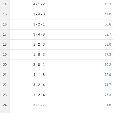
14
4 - 1 - 2
43.3
15
1 - 4 - 8
47.0
16
3 - 2 - 1
50.6
17
3 - 4 - 8
52.7
18
1 - 2 - 3
53.0
19
1 - 8 - 3
67.3
20
3 - 8 - 1
70.2
21
4 - 1 - 8
72.9
22
3 - 2 - 4
74.7
23
1 - 2 - 4
77.3
24
3 - 1 - 7
81.8