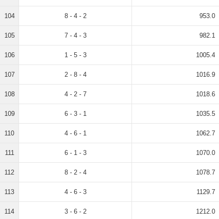
104
8 - 4 - 2
953.0
105
7 - 4 - 3
982.1
106
1 - 5 - 3
1005.4
107
2 - 8 - 4
1016.9
108
4 - 2 - 7
1018.6
109
6 - 3 - 1
1035.5
110
4 - 6 - 1
1062.7
111
6 - 1 - 3
1070.0
112
8 - 2 - 4
1078.7
113
4 - 6 - 3
1129.7
114
3 - 6 - 2
1212.0