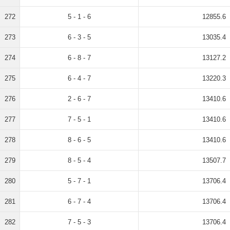
272
5 - 1 - 6
12855.6
273
6 - 3 - 5
13035.4
274
6 - 8 - 7
13127.2
275
6 - 4 - 7
13220.3
276
2 - 6 - 7
13410.6
277
7 - 5 - 1
13410.6
278
8 - 6 - 5
13410.6
279
8 - 5 - 4
13507.7
280
5 - 7 - 1
13706.4
281
6 - 7 - 4
13706.4
282
7 - 5 - 3
13706.4