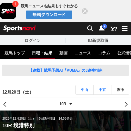
競馬ニュースも結果もすぐわかる
閉じる
スポーツナビ
検索
通知
i
ログイン
ID新規取得
競馬トップ
日程・結果
動画
ニュース
コラム
公式情
【連載】競馬予想AI『VUMA』の3連複指南
中山
中京
阪神
12月20日（土）
2025年12月20日（土）
5回阪神5日
14:55発走
10R 境港特別