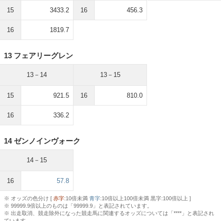
15
3433.2
16
456.3
16
1819.7
13 フェアリーグレン
13－14
13－15
15
921.5
16
810.0
16
336.2
14 ゼンノインヴォーク
14－15
16
57.8
※ オッズの色分け [
赤字
:10倍未満
青字
:10倍以上100倍未満 黒字:100倍以上 ]
※ 99999.9倍以上のものは「99999.9」と表記されています。
※ 出走取消、競走除外になった競走馬に関連するオッズについては「****」と表記され
ています。