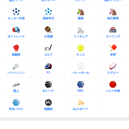
独立リーグ
侍ジャパン
Jリーグ
海外サッカー
サッカー代表
高校年代
競馬
地方競馬
ボートレース
大相撲
フィギュア
カーリング
格闘技
ゴルフ
テニス
卓球
F1
バドミントン
バレーボール
ラグビー
NBA
陸上
Bリーグ
バスケ代表
学生バスケ
他競技
Doスポーツ