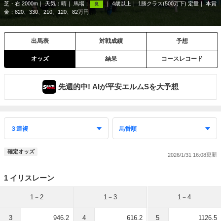
芝・右 2000m
天気：
晴
馬場：
4歳以上
1勝クラス(500万下) 定量
本賞
良
金：820、330、210、120、82万円
出馬表
対戦成績
予想
オッズ
結果
コースレコード
先週的中! AIが平安エルムSを大予想
確定オッズ
2026/1/31 16:08
1 イリスレーン
1－2
1－3
1－4
3
946.2
4
616.2
5
1126.5