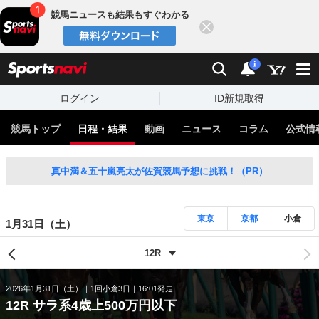
競馬ニュースも結果もすぐわかる
閉じる
スポーツナビ
検索
通知
i
ログイン
ID新規取得
競馬トップ
日程・結果
動画
ニュース
コラム
公式情
真中満＆五十嵐亮太が佐賀競馬予想に挑戦！（PR）
東京
京都
小倉
1月31日（土）
2026年1月31日（土）
1回小倉3日
16:01発走
12R サラ系4歳上500万円以下