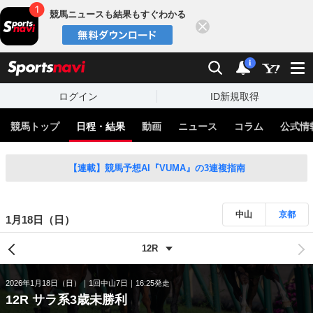
競馬ニュースも結果もすぐわかる
閉じる
スポーツナビ
検索
通知
i
ログイン
ID新規取得
競馬トップ
日程・結果
動画
ニュース
コラム
公式情
【連載】競馬予想AI『VUMA』の3連複指南
中山
京都
1月18日（日）
2026年1月18日（日）
1回中山7日
16:25発走
12R サラ系3歳未勝利