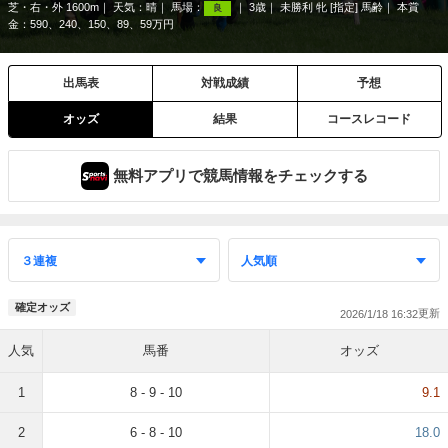
芝・右・外 1600m
天気：
晴
馬場：
3歳
未勝利 牝 [指定] 馬齢
本賞
良
金：590、240、150、89、59万円
出馬表
対戦成績
予想
オッズ
結果
コースレコード
無料アプリで競馬情報をチェックする
確定オッズ
2026/1/18 16:32
人気
馬番
オッズ
1
8 - 9 - 10
9.1
2
6 - 8 - 10
18.0