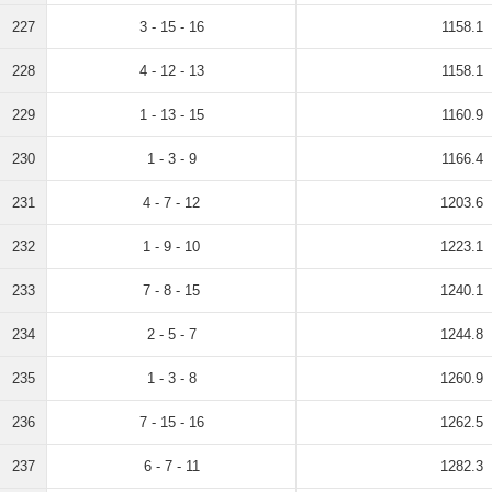
227
3 - 15 - 16
1158.1
228
4 - 12 - 13
1158.1
229
1 - 13 - 15
1160.9
230
1 - 3 - 9
1166.4
231
4 - 7 - 12
1203.6
232
1 - 9 - 10
1223.1
233
7 - 8 - 15
1240.1
234
2 - 5 - 7
1244.8
235
1 - 3 - 8
1260.9
236
7 - 15 - 16
1262.5
237
6 - 7 - 11
1282.3