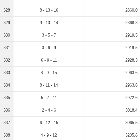
328
8 - 13 - 16
2860.0
329
9 - 13 - 14
2868.3
330
3 - 5 - 7
2919.5
331
3 - 6 - 9
2919.5
332
6 - 9 - 11
2928.3
333
8 - 9 - 15
2963.6
334
8 - 11 - 14
2963.6
335
5 - 7 - 11
2972.6
336
2 - 4 - 6
3018.4
337
6 - 12 - 15
3065.5
338
4 - 9 - 12
3205.8