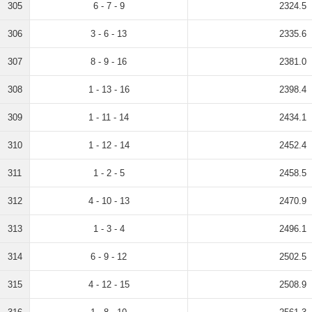
305
6 - 7 - 9
2324.5
306
3 - 6 - 13
2335.6
307
8 - 9 - 16
2381.0
308
1 - 13 - 16
2398.4
309
1 - 11 - 14
2434.1
310
1 - 12 - 14
2452.4
311
1 - 2 - 5
2458.5
312
4 - 10 - 13
2470.9
313
1 - 3 - 4
2496.1
314
6 - 9 - 12
2502.5
315
4 - 12 - 15
2508.9