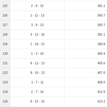
115
2 - 9 - 15
381.1
116
1 - 11 - 13
383.7
117
3 - 9 - 13
383.7
118
3 - 12 - 16
391.1
119
1 - 10 - 12
393.8
120
1 - 3 - 10
400.4
121
8 - 12 - 13
405.6
122
9 - 10 - 13
407.0
123
1 - 7 - 11
408.0
124
2 - 7 - 14
412.0
125
9 - 12 - 15
413.2