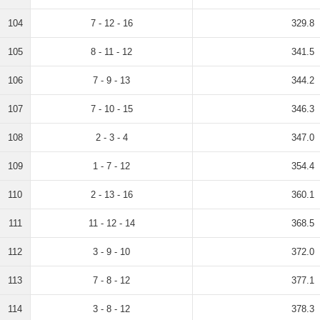
104
7 - 12 - 16
329.8
105
8 - 11 - 12
341.5
106
7 - 9 - 13
344.2
107
7 - 10 - 15
346.3
108
2 - 3 - 4
347.0
109
1 - 7 - 12
354.4
110
2 - 13 - 16
360.1
111
11 - 12 - 14
368.5
112
3 - 9 - 10
372.0
113
7 - 8 - 12
377.1
114
3 - 8 - 12
378.3