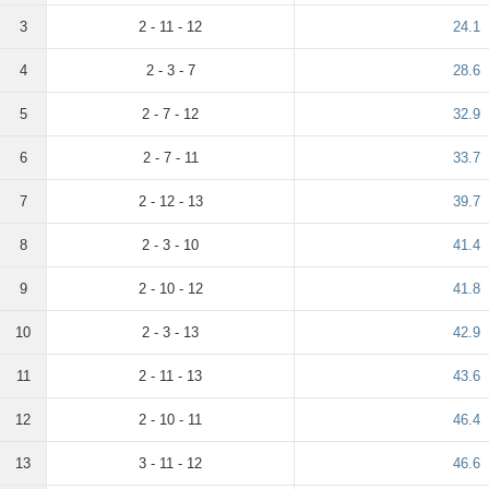
3
2 - 11 - 12
24.1
4
2 - 3 - 7
28.6
5
2 - 7 - 12
32.9
6
2 - 7 - 11
33.7
7
2 - 12 - 13
39.7
8
2 - 3 - 10
41.4
9
2 - 10 - 12
41.8
10
2 - 3 - 13
42.9
11
2 - 11 - 13
43.6
12
2 - 10 - 11
46.4
13
3 - 11 - 12
46.6