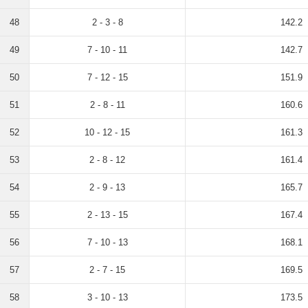
48
2 - 3 - 8
142.2
49
7 - 10 - 11
142.7
50
7 - 12 - 15
151.9
51
2 - 8 - 11
160.6
52
10 - 12 - 15
161.3
53
2 - 8 - 12
161.4
54
2 - 9 - 13
165.7
55
2 - 13 - 15
167.4
56
7 - 10 - 13
168.1
57
2 - 7 - 15
169.5
58
3 - 10 - 13
173.5