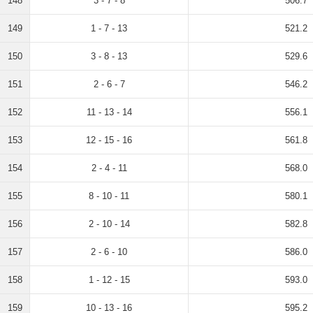
148
3 - 7 - 8
506.7
149
1 - 7 - 13
521.2
150
3 - 8 - 13
529.6
151
2 - 6 - 7
546.2
152
11 - 13 - 14
556.1
153
12 - 15 - 16
561.8
154
2 - 4 - 11
568.0
155
8 - 10 - 11
580.1
156
2 - 10 - 14
582.8
157
2 - 6 - 10
586.0
158
1 - 12 - 15
593.0
159
10 - 13 - 16
595.2