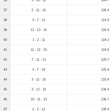
36
3 - 10 - 11
104.7
37
2 - 11 - 15
106.4
38
3 - 7 - 13
114.0
39
12 - 13 - 15
116.4
40
1 - 2 - 11
119.1
41
11 - 12 - 15
119.6
42
7 - 11 - 13
120.7
43
3 - 7 - 10
125.4
44
3 - 11 - 15
133.8
45
3 - 12 - 15
136.4
46
10 - 11 - 13
136.7
47
1 - 2 - 12
139.4