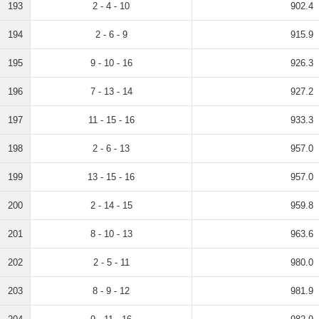
193
2 - 4 - 10
902.4
194
2 - 6 - 9
915.9
195
9 - 10 - 16
926.3
196
7 - 13 - 14
927.2
197
11 - 15 - 16
933.3
198
2 - 6 - 13
957.0
199
13 - 15 - 16
957.0
200
2 - 14 - 15
959.8
201
8 - 10 - 13
963.6
202
2 - 5 - 11
980.0
203
8 - 9 - 12
981.9