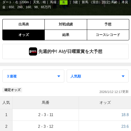
ダート・右 1200m
天気：
晴
馬場：
3歳
新馬 （混合）[指定] 馬齢
本賞
良
金：650、260、160、98、65万円
出馬表
対戦成績
予想
オッズ
結果
コースレコード
先週的中! AIが日曜重賞を大予想
確定オッズ
2026/1/12 12:17
人気
馬番
オッズ
1
2 - 3 - 11
18.8
2
2 - 3 - 12
23.6