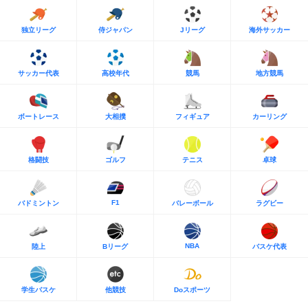
独立リーグ
侍ジャパン
Jリーグ
海外サッカー
サッカー代表
高校年代
競馬
地方競馬
ボートレース
大相撲
フィギュア
カーリング
格闘技
ゴルフ
テニス
卓球
F1
バドミントン
バレーボール
ラグビー
NBA
陸上
Bリーグ
バスケ代表
学生バスケ
他競技
Doスポーツ