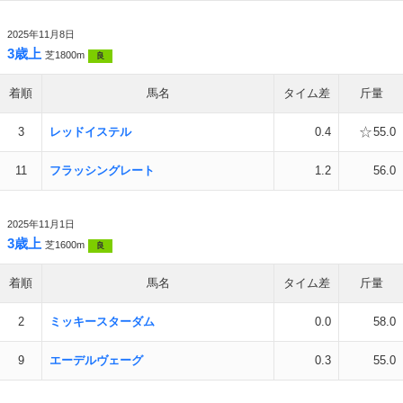
2025年11月8日
3歳上
芝1800m
良
着順
馬名
タイム差
斤量
3
レッドイステル
0.4
55.0
11
フラッシングレート
1.2
56.0
2025年11月1日
3歳上
芝1600m
良
着順
馬名
タイム差
斤量
2
ミッキースターダム
0.0
58.0
9
エーデルヴェーグ
0.3
55.0