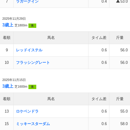
7
ラガークイン
0.4
53.0
2025年11月29日
3歳上
芝1800m
良
着順
馬名
タイム差
斤量
9
レッドイステル
0.6
56.0
10
フラッシングレート
0.6
56.0
2025年11月15日
3歳上
芝1600m
良
着順
馬名
タイム差
斤量
13
ロケベンドラ
0.6
55.0
15
ミッキースターダム
0.6
58.0