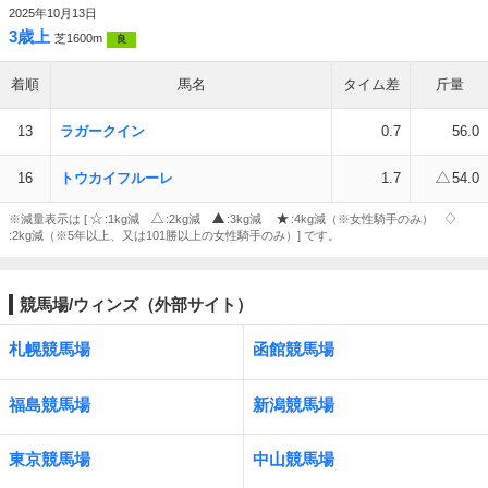
2025年10月13日
3歳上
芝1600m
良
着順
馬名
タイム差
斤量
13
ラガークイン
0.7
56.0
16
トウカイフルーレ
1.7
54.0
※減量表示は [
:1kg減
:2kg減
:3kg減
:4kg減（※女性騎手のみ）
:2kg減（※5年以上、又は101勝以上の女性騎手のみ）] です。
競馬場/ウィンズ（外部サイト）
札幌競馬場
函館競馬場
福島競馬場
新潟競馬場
東京競馬場
中山競馬場