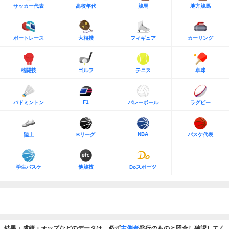
サッカー代表
高校年代
競馬
地方競馬
ボートレース
大相撲
フィギュア
カーリング
格闘技
ゴルフ
テニス
卓球
F1
バドミントン
バレーボール
ラグビー
NBA
陸上
Bリーグ
バスケ代表
学生バスケ
他競技
Doスポーツ
結果・成績・オッズなどのデータは、必ず
主催者
発行のものと照合し確認してく