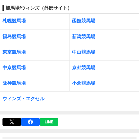
競馬場/ウィンズ（外部サイト）
札幌競馬場
函館競馬場
福島競馬場
新潟競馬場
東京競馬場
中山競馬場
中京競馬場
京都競馬場
阪神競馬場
小倉競馬場
ウィンズ・エクセル