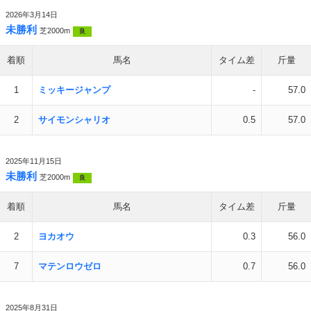
2026年3月14日
未勝利
芝2000m
良
着順
馬名
タイム差
斤量
1
ミッキージャンプ
-
57.0
2
サイモンシャリオ
0.5
57.0
2025年11月15日
未勝利
芝2000m
良
着順
馬名
タイム差
斤量
2
ヨカオウ
0.3
56.0
7
マテンロウゼロ
0.7
56.0
2025年8月31日