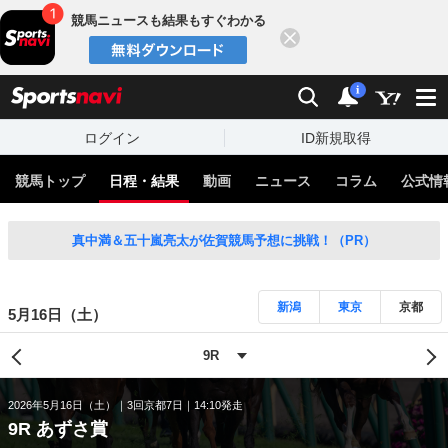
競馬ニュースも結果もすぐわかる
閉じる
スポーツナビ
検索
通知
i
ログイン
ID新規取得
競馬トップ
日程・結果
動画
ニュース
コラム
公式情
真中満＆五十嵐亮太が佐賀競馬予想に挑戦！（PR）
新潟
東京
京都
5月16日（土）
2026年5月16日（土）
3回京都7日
14:10発走
9R あずさ賞