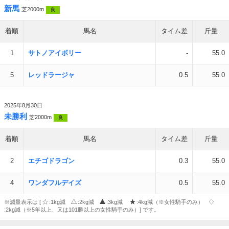
新馬
芝2000m
良
着順
馬名
タイム差
斤量
1
サトノアイボリー
-
55.0
5
レッドラージャ
0.5
55.0
2025年8月30日
未勝利
芝2000m
良
着順
馬名
タイム差
斤量
2
エチゴドラゴン
0.3
55.0
4
ワンダフルデイズ
0.5
55.0
※減量表示は [
:1kg減
:2kg減
:3kg減
:4kg減（※女性騎手のみ）
:2kg減（※5年以上、又は101勝以上の女性騎手のみ）] です。