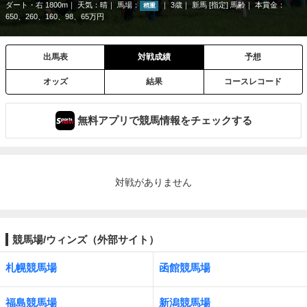
ダート・右 1800m
天気：
晴
馬場：
3歳
新馬 [指定] 馬齢
本賞金：
稍重
650、260、160、98、65万円
出馬表
対戦成績
予想
オッズ
結果
コースレコード
無料アプリで競馬情報をチェックする
対戦がありません
競馬場/ウィンズ（外部サイト）
札幌競馬場
函館競馬場
福島競馬場
新潟競馬場