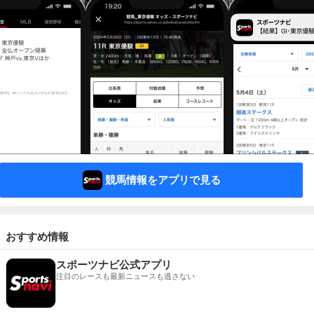
競馬情報をアプリで見る
おすすめ情報
スポーツナビ公式アプリ
注目のレースも最新ニュースも逃さない