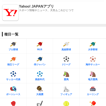
Yahoo! JAPANアプリ
スポーツ情報やニュース、天気もこれひとつで
種目一覧
MLB
プロ野球
高校野球
大学野球
独立リーグ
侍ジャパン
Jリーグ
海外サッカー
サッカー代表
高校年代
競馬
地方競馬
ボートレース
大相撲
フィギュア
カーリング