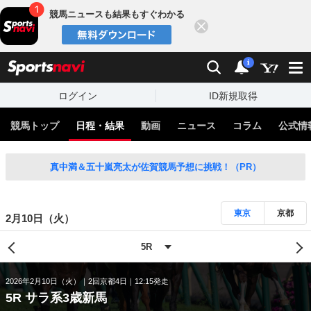
競馬ニュースも結果もすぐわかる
閉じる
スポーツナビ
検索
通知
i
ログイン
ID新規取得
競馬トップ
日程・結果
動画
ニュース
コラム
公式情
真中満＆五十嵐亮太が佐賀競馬予想に挑戦！（PR）
東京
京都
2月10日（火）
2026年2月10日（火）
2回京都4日
12:15発走
5R サラ系3歳新馬