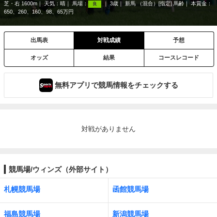
芝・右 1600m
天気：
晴
馬場：
3歳
新馬 （混合）[指定] 馬齢
本賞金：
良
650、260、160、98、65万円
出馬表
対戦成績
予想
オッズ
結果
コースレコード
無料アプリで競馬情報をチェックする
対戦がありません
競馬場/ウィンズ（外部サイト）
札幌競馬場
函館競馬場
福島競馬場
新潟競馬場