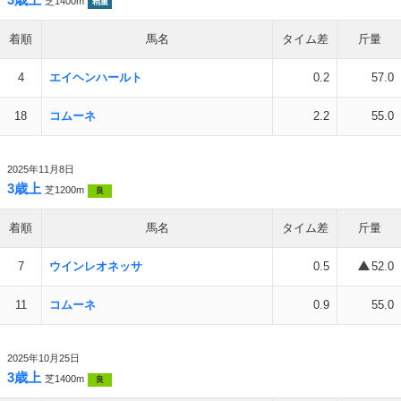
芝1400m
稍重
着順
馬名
タイム差
斤量
4
エイヘンハールト
0.2
57.0
18
コムーネ
2.2
55.0
2025年11月8日
3歳上
芝1200m
良
着順
馬名
タイム差
斤量
7
ウインレオネッサ
0.5
52.0
11
コムーネ
0.9
55.0
2025年10月25日
3歳上
芝1400m
良