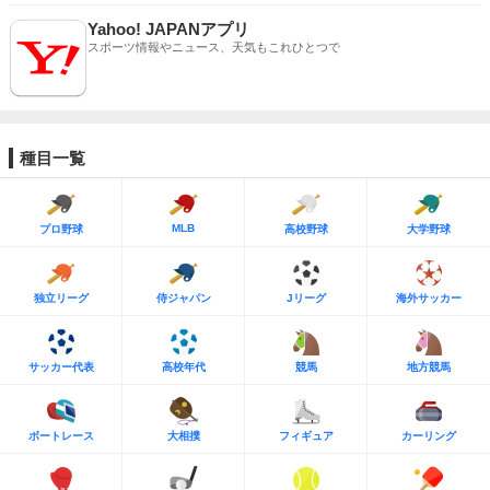
Yahoo! JAPANアプリ
スポーツ情報やニュース、天気もこれひとつで
種目一覧
MLB
プロ野球
高校野球
大学野球
独立リーグ
侍ジャパン
Jリーグ
海外サッカー
サッカー代表
高校年代
競馬
地方競馬
ボートレース
大相撲
フィギュア
カーリング