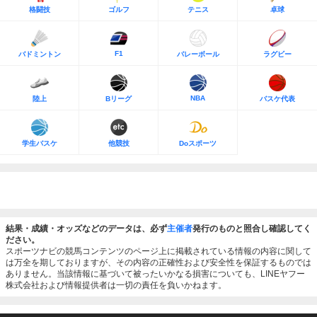
格闘技
ゴルフ
テニス
卓球
F1
バドミントン
バレーボール
ラグビー
NBA
陸上
Bリーグ
バスケ代表
学生バスケ
他競技
Doスポーツ
結果・成績・オッズなどのデータは、必ず
主催者
発行のものと照合し確認してく
ださい。
スポーツナビの競馬コンテンツのページ上に掲載されている情報の内容に関して
は万全を期しておりますが、その内容の正確性および安全性を保証するものでは
ありません。当該情報に基づいて被ったいかなる損害についても、LINEヤフー
株式会社および情報提供者は一切の責任を負いかねます。