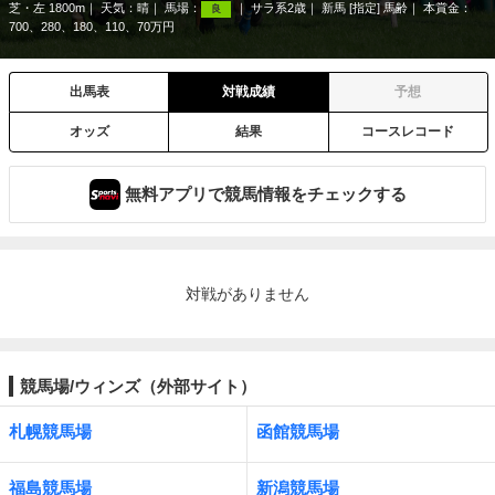
芝・左 1800m
天気：
晴
馬場：
サラ系2歳
新馬 [指定] 馬齢
本賞金：
良
700、280、180、110、70万円
出馬表
対戦成績
予想
オッズ
結果
コースレコード
無料アプリで競馬情報をチェックする
対戦がありません
競馬場/ウィンズ（外部サイト）
札幌競馬場
函館競馬場
福島競馬場
新潟競馬場